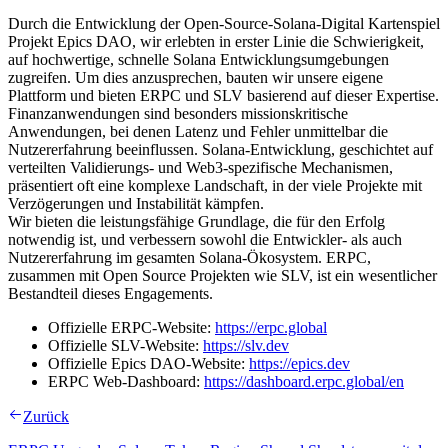
Durch die Entwicklung der Open-Source-Solana-Digital Kartenspiel
Projekt Epics DAO, wir erlebten in erster Linie die Schwierigkeit,
auf hochwertige, schnelle Solana Entwicklungsumgebungen
zugreifen. Um dies anzusprechen, bauten wir unsere eigene
Plattform und bieten ERPC und SLV basierend auf dieser Expertise.
Finanzanwendungen sind besonders missionskritische
Anwendungen, bei denen Latenz und Fehler unmittelbar die
Nutzererfahrung beeinflussen. Solana-Entwicklung, geschichtet auf
verteilten Validierungs- und Web3-spezifische Mechanismen,
präsentiert oft eine komplexe Landschaft, in der viele Projekte mit
Verzögerungen und Instabilität kämpfen.
Wir bieten die leistungsfähige Grundlage, die für den Erfolg
notwendig ist, und verbessern sowohl die Entwickler- als auch
Nutzererfahrung im gesamten Solana-Ökosystem. ERPC,
zusammen mit Open Source Projekten wie SLV, ist ein wesentlicher
Bestandteil dieses Engagements.
Offizielle ERPC-Website:
https://erpc.global
Offizielle SLV-Website:
https://slv.dev
Offizielle Epics DAO-Website:
https://epics.dev
ERPC Web-Dashboard:
https://dashboard.erpc.global/en
Zurück