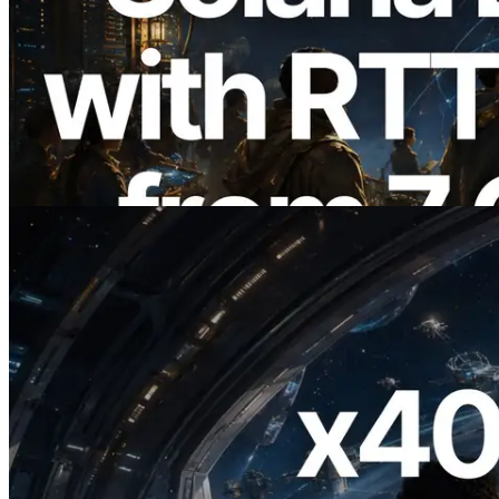
2026.08.05
ERPC erweitert Solana Leader Slot API
um Ping-Messung aus 7 globalen
Regionen — Validators Information API
ebenfalls gestartet
Lesen Sie diesen Artikel
2026.07.04