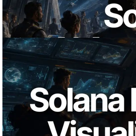
ERPC startet x402-fähige Solana RPC —
Der Beginn einer Ära, in der KI-Agenten
APIs bei Bedarf bezahlen
Lesen Sie diesen Artikel
2026.05.24
Validators Solutions veröffentlicht Solana
Block Analyzer – Visualisierung der