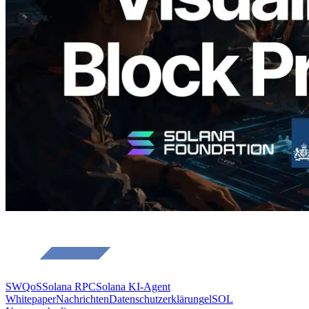
Blockproduktionszeit pro Slot und der
zugewiesenen Validatoren
Lesen Sie diesen Artikel
Mehr laden
SWQoS
Solana RPC
Solana KI-Agent
Whitepaper
Nachrichten
Datenschutzerklärung
elSOL