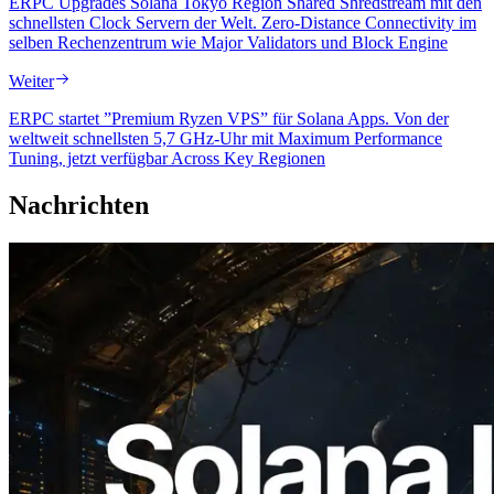
ERPC Upgrades Solana Tokyo Region Shared Shredstream mit den
schnellsten Clock Servern der Welt. Zero-Distance Connectivity im
selben Rechenzentrum wie Major Validators und Block Engine
Weiter
ERPC startet ”Premium Ryzen VPS” für Solana Apps. Von der
weltweit schnellsten 5,7 GHz-Uhr mit Maximum Performance
Tuning, jetzt verfügbar Across Key Regionen
Nachrichten