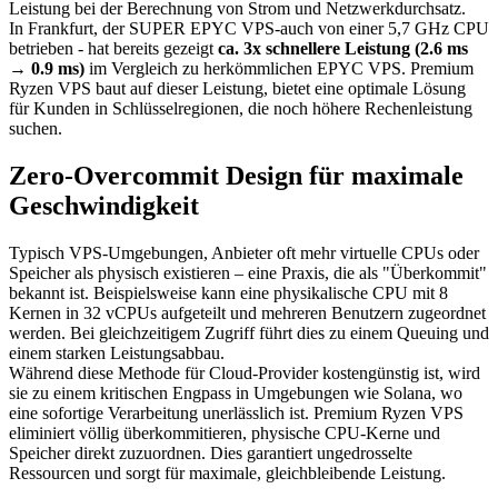
Leistung bei der Berechnung von Strom und Netzwerkdurchsatz.
In Frankfurt, der SUPER EPYC VPS-auch von einer 5,7 GHz CPU
betrieben - hat bereits gezeigt
ca. 3x schnellere Leistung (2.6 ms
→ 0.9 ms)
im Vergleich zu herkömmlichen EPYC VPS. Premium
Ryzen VPS baut auf dieser Leistung, bietet eine optimale Lösung
für Kunden in Schlüsselregionen, die noch höhere Rechenleistung
suchen.
Zero-Overcommit Design für maximale
Geschwindigkeit
Typisch VPS-Umgebungen, Anbieter oft mehr virtuelle CPUs oder
Speicher als physisch existieren – eine Praxis, die als "Überkommit"
bekannt ist. Beispielsweise kann eine physikalische CPU mit 8
Kernen in 32 vCPUs aufgeteilt und mehreren Benutzern zugeordnet
werden. Bei gleichzeitigem Zugriff führt dies zu einem Queuing und
einem starken Leistungsabbau.
Während diese Methode für Cloud-Provider kostengünstig ist, wird
sie zu einem kritischen Engpass in Umgebungen wie Solana, wo
eine sofortige Verarbeitung unerlässlich ist. Premium Ryzen VPS
eliminiert völlig überkommitieren, physische CPU-Kerne und
Speicher direkt zuzuordnen. Dies garantiert ungedrosselte
Ressourcen und sorgt für maximale, gleichbleibende Leistung.