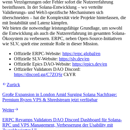
wenn Verzögerungen oder Fehler sofort die Nutzererfahrung
beeinflussen. In der Solana-Entwicklung – wo verteilte
Validierungs- und Web3-spezifische Mechanismen sich
überschneiden – hat die Komplexität viele Projekte hinterlassen, die
mit Instabilität und Latenz kämpfen.
Wir bieten die notwendige leistungsfähige Grundlage, um sowohl
die Entwicklung als auch die Nutzererfahrung im gesamten Solana-
Ökosystem zu verbessern. ERPC, neben Open-Source-Initiativen
wie SLV, spielt eine zentrale Rolle in dieser Mission.
Offizielle ERPC-Website:
https://erpc.global/en
Offizielle SLV-Website:
https://slv.dev/en
Offizielle Epics DAO-Website:
https://epics.dev/en
Offizieller Validators DAO Discord:
https://discord.gg/C7ZQSr
CkYR
Zurück
Große Expansion in London Amid Surging Solana Nachfrage:
Premium Ryzen VPS & Shredstream jetzt verfügbar
Weiter
ERPC Revamps Validators DAO Discord Dashboard für Solana-
RPC und VPS Management, Verbesserung der Usability mit