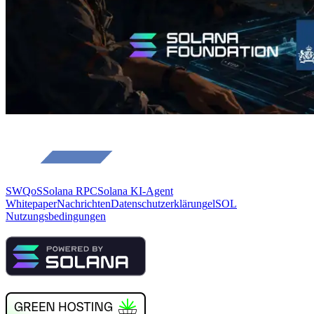
SWQoS
Solana RPC
Solana KI-Agent
Whitepaper
Nachrichten
Datenschutzerklärung
elSOL
Nutzungsbedingungen