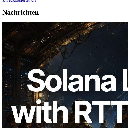
Zweckbasierter UI
Nachrichten
2026.08.05
ERPC erweitert Solana Leader Slot API
um Ping-Messung aus 7 globalen
Regionen — Validators Information API
ebenfalls gestartet