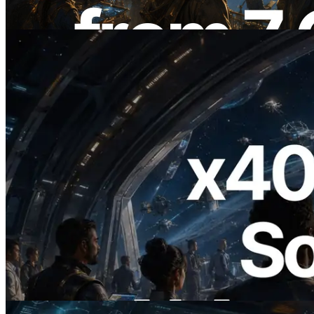
Lesen Sie diesen Artikel
2026.07.04
ERPC startet x402-fähige Solana RPC —
Der Beginn einer Ära, in der KI-Agenten
APIs bei Bedarf bezahlen
Lesen Sie diesen Artikel