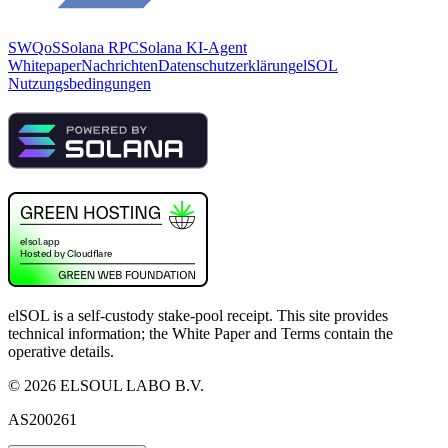
SWQoS
Solana RPC
Solana KI-Agent
Whitepaper
Nachrichten
Datenschutzerklärung
elSOL
Nutzungsbedingungen
elSOL is a self-custody stake-pool receipt. This site provides
technical information; the White Paper and Terms contain the
operative details.
©
2026
ELSOUL LABO B.V.
AS200261