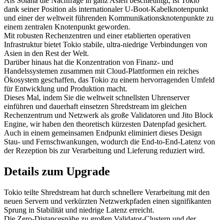
Als Solana die Nachfrage in ganz Asien beschleunigt, ist Tokio
dank seiner Position als internationaler U-Boot-Kabelknotenpunkt
und einer der weltweit führenden Kommunikationsknotenpunkte zu
einem zentralen Knotenpunkt geworden.
Mit robusten Rechenzentren und einer etablierten operativen
Infrastruktur bietet Tokio stabile, ultra-niedrige Verbindungen von
Asien in den Rest der Welt.
Darüber hinaus hat die Konzentration von Finanz- und
Handelssystemen zusammen mit Cloud-Plattformen ein reiches
Ökosystem geschaffen, das Tokio zu einem hervorragenden Umfeld
für Entwicklung und Produktion macht.
Dieses Mal, indem Sie die weltweit schnellsten Uhrenserver
einführen und dauerhaft einsetzen Shredstream im gleichen
Rechenzentrum und Netzwerk als große Validatoren und Jito Block
Engine, wir haben den theoretisch kürzesten Datenpfad gesichert.
Auch in einem gemeinsamen Endpunkt eliminiert dieses Design
Stau- und Fernschwankungen, wodurch die End-to-End-Latenz von
der Rezeption bis zur Verarbeitung und Lieferung reduziert wird.
Details zum Upgrade
Tokio teilte Shredstream hat durch schnellere Verarbeitung mit den
neuen Servern und verkürzten Netzwerkpfaden einen signifikanten
Sprung in Stabilität und niedrige Latenz erreicht.
Die Zero-Distancesnähe zu großen Validator-Clustern und der