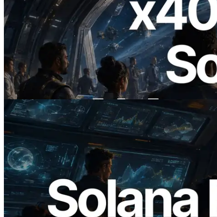
2026.07.04
ERPC startet x402-fähige Solana RPC —
Der Beginn einer Ära, in der KI-Agenten
APIs bei Bedarf bezahlen
Lesen Sie diesen Artikel
2026.05.24