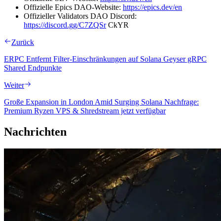
Offizielle Epics DAO-Website:
https://epics.dev/en
Offizieller Validators DAO Discord:
https://discord.gg/C7ZQSr
CkYR
Zurück
ERPC Entfernt Filter-Einschränkungen auf Solana Geyser gRPC
Shared Endpunkte
Weiter
Große Expansion in London Amid Surging Solana Nachfrage:
Premium Ryzen VPS & Shredstream jetzt verfügbar
Nachrichten