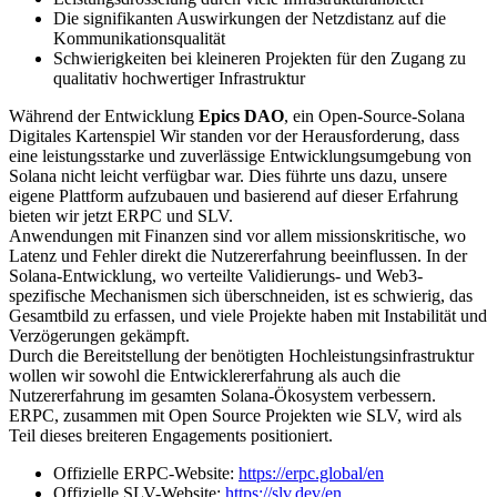
Die signifikanten Auswirkungen der Netzdistanz auf die
Kommunikationsqualität
Schwierigkeiten bei kleineren Projekten für den Zugang zu
qualitativ hochwertiger Infrastruktur
Während der Entwicklung
Epics DAO
, ein Open-Source-Solana
Digitales Kartenspiel Wir standen vor der Herausforderung, dass
eine leistungsstarke und zuverlässige Entwicklungsumgebung von
Solana nicht leicht verfügbar war. Dies führte uns dazu, unsere
eigene Plattform aufzubauen und basierend auf dieser Erfahrung
bieten wir jetzt ERPC und SLV.
Anwendungen mit Finanzen sind vor allem missionskritische, wo
Latenz und Fehler direkt die Nutzererfahrung beeinflussen. In der
Solana-Entwicklung, wo verteilte Validierungs- und Web3-
spezifische Mechanismen sich überschneiden, ist es schwierig, das
Gesamtbild zu erfassen, und viele Projekte haben mit Instabilität und
Verzögerungen gekämpft.
Durch die Bereitstellung der benötigten Hochleistungsinfrastruktur
wollen wir sowohl die Entwicklererfahrung als auch die
Nutzererfahrung im gesamten Solana-Ökosystem verbessern.
ERPC, zusammen mit Open Source Projekten wie SLV, wird als
Teil dieses breiteren Engagements positioniert.
Offizielle ERPC-Website:
https://erpc.global/en
Offizielle SLV-Website:
https://slv.dev/en