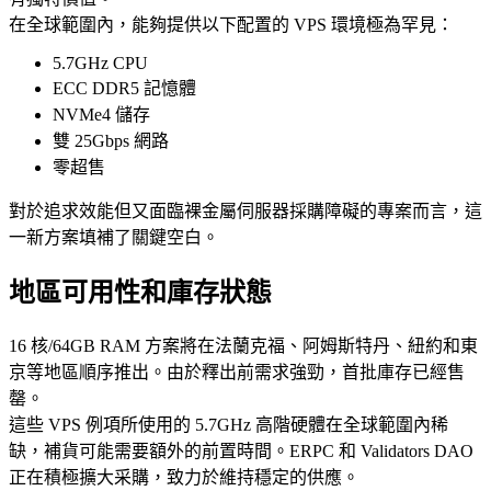
在全球範圍內，能夠提供以下配置的 VPS 環境極為罕見：
5.7GHz CPU
ECC DDR5 記憶體
NVMe4 儲存
雙 25Gbps 網路
零超售
對於追求效能但又面臨裸金屬伺服器採購障礙的專案而言，這
一新方案填補了關鍵空白。
地區可用性和庫存狀態
16 核/64GB RAM 方案將在法蘭克福、阿姆斯特丹、紐約和東
京等地區順序推出。由於釋出前需求強勁，首批庫存已經售
罄。
這些 VPS 例項所使用的 5.7GHz 高階硬體在全球範圍內稀
缺，補貨可能需要額外的前置時間。ERPC 和 Validators DAO
正在積極擴大采購，致力於維持穩定的供應。