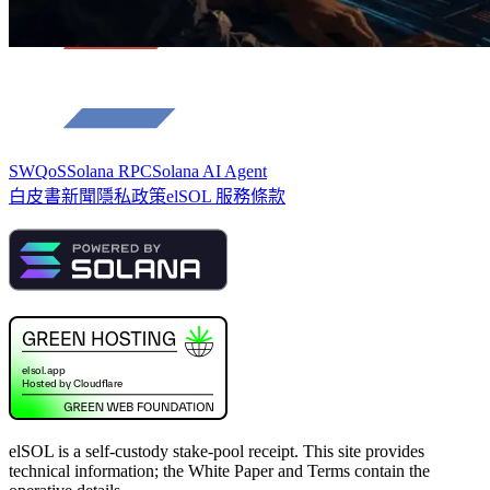
SWQoS
Solana RPC
Solana AI Agent
白皮書
新聞
隱私政策
elSOL 服務條款
elSOL is a self-custody stake-pool receipt. This site provides
technical information; the White Paper and Terms contain the