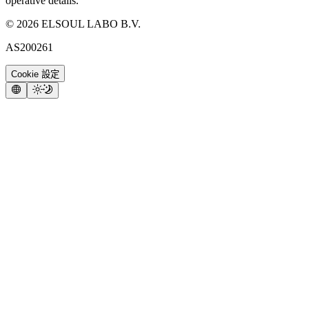
operative details.
©
2026
ELSOUL LABO B.V.
AS200261
Cookie 設定