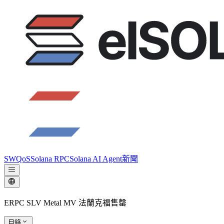
SWQoS
Solana RPC
Solana AI Agent
新聞
ERPC SLV Metal MV 法蘭克福售罄
目錄