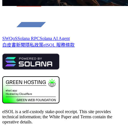
SWQoS
Solana RPC
Solana AI Agent
白皮書
新聞
隱私政策
elSOL 服務條款
elSOL is a self-custody stake-pool receipt. This site provides
technical information; the White Paper and Terms contain the
operative details.