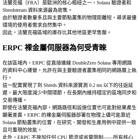
法蘭克福（FRA）是歐洲的核心樞紐之一，Solana 驗證者和
Shredstream 資料來源最為密集。
由於驗證者數量多且與主要節點叢集的物理距離短，尋求最優
環境的使用者需求自然集中。
因此，法蘭克福區域的庫存比其他地區更早售罄。
ERPC 裸金屬伺服器為何受青睞
在該區域內，ERPC 從直接連線 DoubleZero Solana 專用網路
的資料中心運營，允許在與主要驗證者叢集相同的網路層上執
行。
這一配置實現了到 Shreds 資料來源實測 0.2 ms 以下的往返延
遲，最大限度減少中間環節，在長期內維持穩定的區塊同步和
交易傳播。
即使在法蘭克福內部，網路路徑和設施位置也可能對結果產生
顯著差異。ERPC 的裸金屬伺服器部署在物理上儘可能靠近
Solana 節點叢集的位置，在研究、開發和生產用例中提供一致
且可重現的效能。
此外，ERPC 不施加任何 CPU 節流或省電限制——所有核心