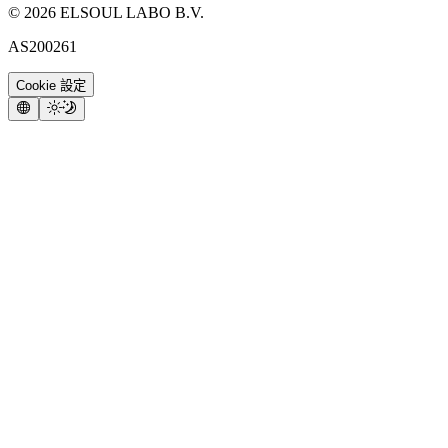
©
2026
ELSOUL LABO B.V.
AS200261
Cookie 設定