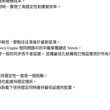
耗和硬體成本。
同時，實現了高穩定性和運營效率。
先順序較低，節點往往落後於最新區塊。
k Engine 相同網路中的中繼單獨饋送 Shreds。
持一致的同步而不會延遲。 這種最佳化結構現已預設應用於所有專用
期間保持穩定性一直是一個挑戰。
間也能維持穩定通訊。
網路負載下保持穩定同時維持最低延遲的配置。