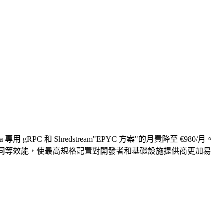
 專用 gRPC 和 Shredstream"EPYC 方案"的月費降至 €980/月。
同時保持了同等效能，使最高規格配置對開發者和基礎設施提供商更加易