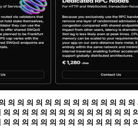
의 의 의 의 의 의 의 의 의 의 의 의 의 의 의 
 의 의 의 의 의 의 의 의 의 의 의 의 의 의 
 의 의 의 의 의 의 의 의 의 의 의 의 의 의 