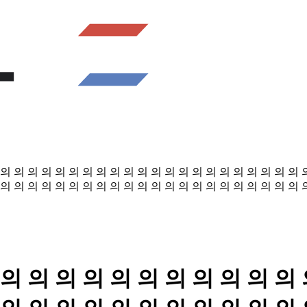
 의 의 의 의 의 의 의 의 의 의 의 의 의 의 의 의 의 의 의 의 의 의 
의 의 의 의 의 의 의 의 의 의 의 의 의 의 의 의 의 의 의 의 의 의 의
 의 의 의 의 의 의 의 의 의 의 의