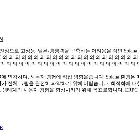
한
, 우리는 진정으로 고성능, 낮은-경쟁력을 구축하는 어려움을 직면 So
의 의 의 의 의 의 의 의 의 의 의 의 의 의 의 의 의 의 의 의 의 
 의 의 의 의 의 의 의 의 의 의 의 의 의 의 의 의 의 의 의 의 의 의 
류에 민감하며, 사용자 경험에 직접 영향을줍니다. Solana 환경
발자가 전체 그림을 완전히 파악하기 위해 어렵습니다. 최적화에 대
하고 생태계의 사용자 경험을 향상시키기 위해 목표로합니다. ERPC
YR