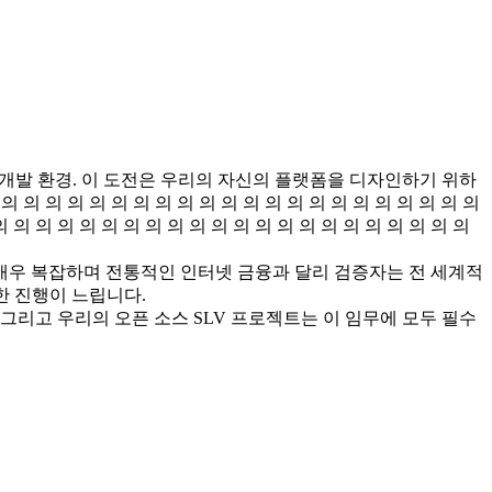
lana 개발 환경. 이 도전은 우리의 자신의 플랫폼을 디자인하기 위하
의 의 의 의 의 의 의 의 의 의 의 의 의 의 의 의 의 의 의 의 의
의 의 의 의 의 의 의 의 의 의 의 의 의 의 의 의 의 의 의 의 의 의
은 매우 복잡하며 전통적인 인터넷 금융과 달리 검증자는 전 세계적
한 진행이 느립니다.
 그리고 우리의 오픈 소스 SLV 프로젝트는 이 임무에 모두 필수