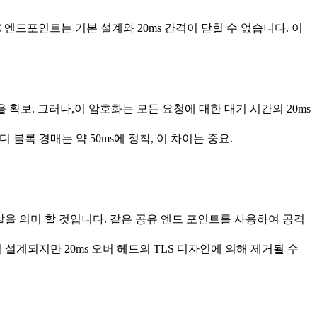
 RPC 엔드포인트는 기본 설계와 20ms 간격이 닫힐 수 없습니다. 이
 통신을 확보. 그러나,이 암호화는 모든 요청에 대한 대기 시간의 20ms
 어디 블록 경매는 약 50ms에 정착, 이 차이는 중요.
잭션의 도발을 의미 할 것입니다. 같은 공유 엔드 포인트를 사용하여 공격
 설계되지만 20ms 오버 헤드의 TLS 디자인에 의해 제거될 수