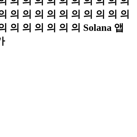
 의 의 의 의 의 의 의 의 의 의 의
 의 의 의 의 의 의 의 의 의 의 의
 의 의 의 의 의 의 Solana 앱
가