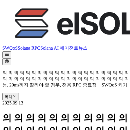
SWQoS
Solana RPC
Solana AI 에이전트
뉴스
의 의 의 의 의 의 의 의 의 의 의 의 의 의 의 의 의 의 의 의 의 의
의 의 의 의 의 의 의 의 의 의 의 의 의 의 의 의 의 의 의 의 의 의 
능, 20ms까지 잘라야 할 경우, 전용 RPC 종료점 + SWQoS 키가
목차
2025.09.13
의 의 의 의 의 의 의 의 의 의 의