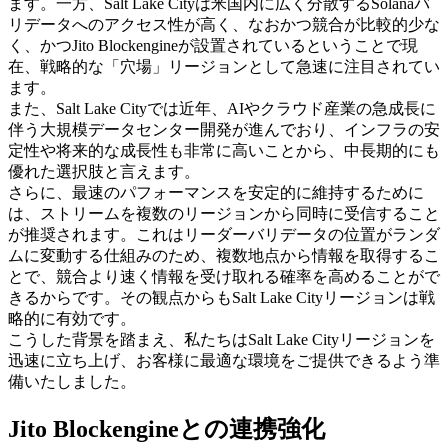
ます。一方、Salt Lake Cityは米国内に広く分散するSolanaバ
リデータへのアクセス性が高く、なおかつ競合が比較的少な
く、かつJito Blockengineが設置されているということで現
在、戦略的な「穴場」リージョンとして急速に注目されてい
ます。
また、Salt Lake Cityでは近年、AIやクラウド産業の急成長に
伴う大規模データセンター開発が進んでおり、インフラの安
定性や将来的な成長性も非常に高いことから、中長期的にも
優れた選択肢と言えます。
さらに、最速のパフォーマンスを安定的に維持するために
は、ストリームを複数のリージョンから同時に受信すること
が推奨されます。これはリーダーバリデータの位置がランダ
ムに変動する仕組みのため、複数地点から情報を取得するこ
とで、競合より速く情報を受け取れる確率を高めることがで
きるからです。その観点からもSalt Lake Cityリージョンは戦
略的に有効です。
こうした背景を踏まえ、私たちはSalt Lake Cityリージョンを
迅速に立ち上げ、お客様に最適な環境をご提供できるよう準
備いたしました。
Jito Blockengineとの連携強化