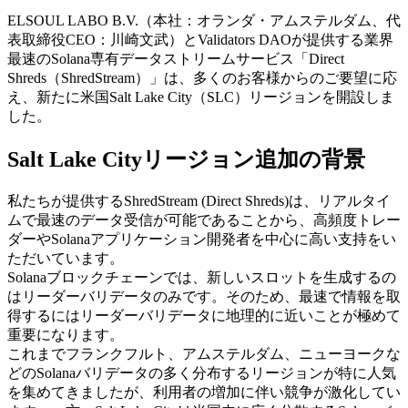
ELSOUL LABO B.V.（本社：オランダ・アムステルダム、代
表取締役CEO：川崎文武）とValidators DAOが提供する業界
最速のSolana専有データストリームサービス「Direct
Shreds（ShredStream）」は、多くのお客様からのご要望に応
え、新たに米国Salt Lake City（SLC）リージョンを開設しま
した。
Salt Lake Cityリージョン追加の背景
私たちが提供するShredStream (Direct Shreds)は、リアルタイ
ムで最速のデータ受信が可能であることから、高頻度トレー
ダーやSolanaアプリケーション開発者を中心に高い支持をい
ただいています。
Solanaブロックチェーンでは、新しいスロットを生成するの
はリーダーバリデータのみです。そのため、最速で情報を取
得するにはリーダーバリデータに地理的に近いことが極めて
重要になります。
これまでフランクフルト、アムステルダム、ニューヨークな
どのSolanaバリデータの多く分布するリージョンが特に人気
を集めてきましたが、利用者の増加に伴い競争が激化してい