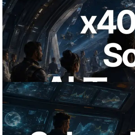
2026.07.04
ERPC、x402 決済対応の Solana RPC を
公開 — AI エージェントが必要な API
にその場で支払う時代の幕開け
この記事を読む