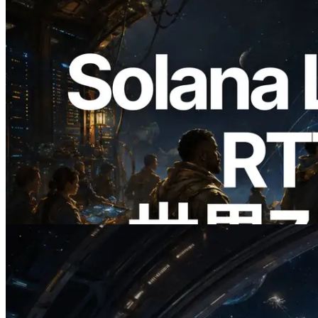
2026.08.05
ERPC、Solana Leader Slot APIを世界7
リージョンのping計測に拡張—
Validators Information APIも公開
この記事を読む