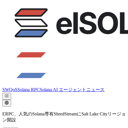
SWQoS
Solana RPC
Solana AI エージェント
ニュース
ERPC、人気のSolana専有ShredStreamにSalt Lake Cityリージョ
ン開設