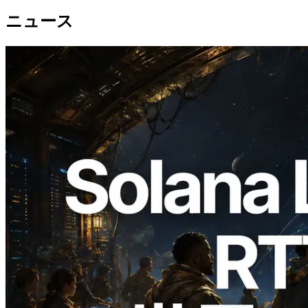
ニュース
2026.08.05
ERPC、Solana Leader Slot APIを世界7
リージョンのping計測に拡張—
Validators Information APIも公開