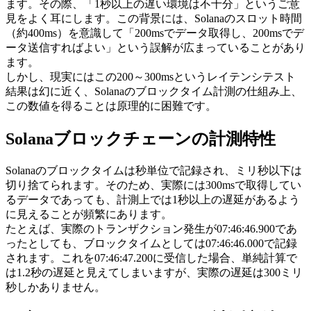
ます。その際、「1秒以上の遅い環境は不十分」というご意
見をよく耳にします。この背景には、Solanaのスロット時間
（約400ms）を意識して「200msでデータ取得し、200msでデ
ータ送信すればよい」という誤解が広まっていることがあり
ます。
しかし、現実にはこの200～300msというレイテンシテスト
結果は幻に近く、Solanaのブロックタイム計測の仕組み上、
この数値を得ることは原理的に困難です。
Solanaブロックチェーンの計測特性
Solanaのブロックタイムは秒単位で記録され、ミリ秒以下は
切り捨てられます。そのため、実際には300msで取得してい
るデータであっても、計測上では1秒以上の遅延があるよう
に見えることが頻繁にあります。
たとえば、実際のトランザクション発生が07:46
:46
.900であ
ったとしても、ブロックタイムとしては07:46
:46
.000で記録
されます。これを07:46
:47
.200に受信した場合、単純計算で
は1.2秒の遅延と見えてしまいますが、実際の遅延は300ミリ
秒しかありません。