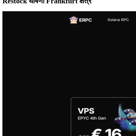
Restock घोषणा Frankfurt क्षेत्र