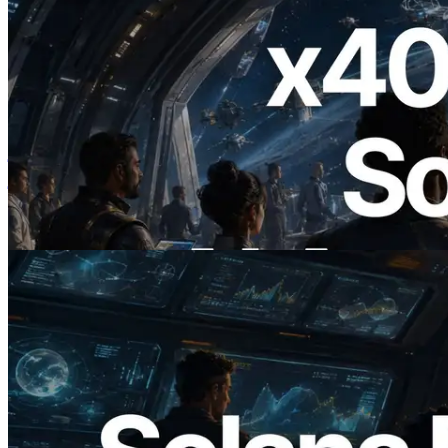
2026.07.04
ERPC ने x402 समर्थित Solana RPC लॉन्च
किया — AI एजेंट अब जरूरत के API के लिए ऑन-
डिमांड भुगतान कर सकते हैं
यह लेख पढ़ें