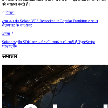
की सराहना करते हैं।
पिछला
उच्च प्रदर्शन Solana VPS Restocked in Popular Frankfurt तत्काल
सेलआउट के बाद क्षेत्र
अगला
Solana स्ट्रीम SDK मल्टी-प्लेटफॉर्म समर्थन को लाती है TypeScript
श्रेडस्ट्रीम
समाचार