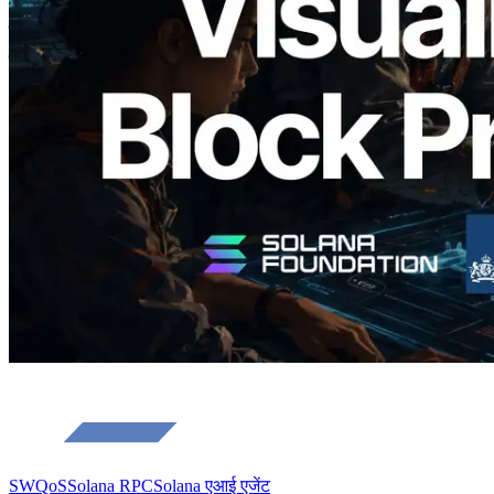
Analyzer लॉन्च किया — प्रति-slot ब्लॉक
उत्पादन समय और नियुक्त वैलिडेटर का
विज़ुअलाइज़ेशन
यह लेख पढ़ें
और लोड करें
SWQoS
Solana RPC
Solana एआई एजेंट