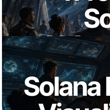
ERPC ने x402 समर्थित Solana RPC लॉन्च
किया — AI एजेंट अब जरूरत के API के लिए ऑन-
डिमांड भुगतान कर सकते हैं
यह लेख पढ़ें
2026.05.24
Validators Solutions ने Solana Block