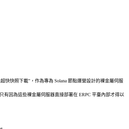
佈推出”零距離超快快照下載”，作為專為 Solana 節點運營設計的裸金屬伺服
提升，只有因為這些裸金屬伺服器直接部署在 ERPC 平臺內部才得以