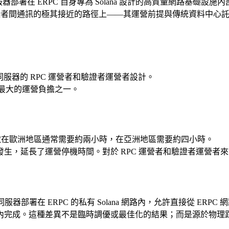
署在 ERPC 自身專為 Solana 設計的高質量網路基礎設施內
 和驗證者間通訊的極其接近的路徑上——其運營前提與傳統資料中心託
伺服器的 RPC 運營者和驗證者運營者設計。
是最大的運營負擔之一。
快照獲取在歐洲地區通常需要約兩小時，在亞洲地區需要約四小時。
生，延長了運營停機時間。對於 RPC 運營者和驗證者運營者
部署在 ERPC 的私有 Solana 網路內，允許直接從 ERPC
內完成。這種差異不是臨時調優或最佳化的結果；而是源於物理