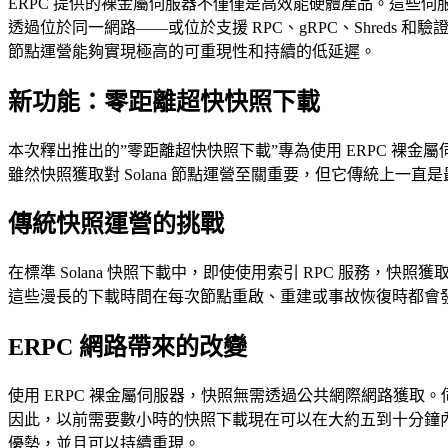
ERPC 提供的裸金屬伺服器不僅僅是高效能硬體產品。這些伺服器部
透過位於同一網路——或位於支援 RPC、gRPC、Shreds
節點運營能夠實現極高的可重現性和持續的低延遲。
新功能：零距離超快快照下載
本次釋出推出的”零距離超快快照下載”專為使用 ERPC 裸金屬
雖然快照獲取對 Solana 節點運營至關重要，但它傳統上一直
傳統快照運營的挑戰
在標準 Solana 快照下載中，即使使用索引 RPC 服務，
這些漫長的下載時間在每次節點重啟、重建或事故恢復時都會發
ERPC 網路帶來的改變
使用 ERPC 裸金屬伺服器，快照無需透過公共網際網路獲取。伺服器
因此，以前需要數小時的快照下載現在可以在大約五到十分鐘
優勢，並且可以持續重現。