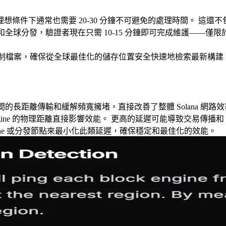
條件下通常也需要 20-30 分鐘不可避免的處理時間。 這還
位制快取和全球分發，驗證者現在只需 10-15 分鐘即可完成維護—
R2 網路分發二進位制檔案，確保從全球最佳化的儲存位置安全快速地檢索最新構建
的長距離傳輸和緩解頻寬擁堵，直接改善了整體 Solana 網路
ock Engine 的物理距離直接影響效能。 更高的延遲可能導致交易傳播
 Engine 或分發節點來最小化此類延遲，確保穩定和最佳化的效能。