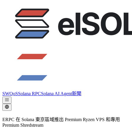
SWQoS
Solana RPC
Solana AI Agent
新聞
ERPC 在 Solana 東京區域推出 Premium Ryzen VPS 和專用
Premium Shredstream