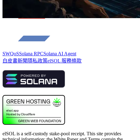
SWQoS
Solana RPC
Solana AI Agent
白皮書
新聞
隱私政策
elSOL 服務條款
elSOL is a self-custody stake-pool receipt. This site provides
technical information; the White Paper and Terms contain the