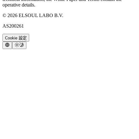
operative details.
©
2026
ELSOUL LABO B.V.
AS200261
Cookie 設定