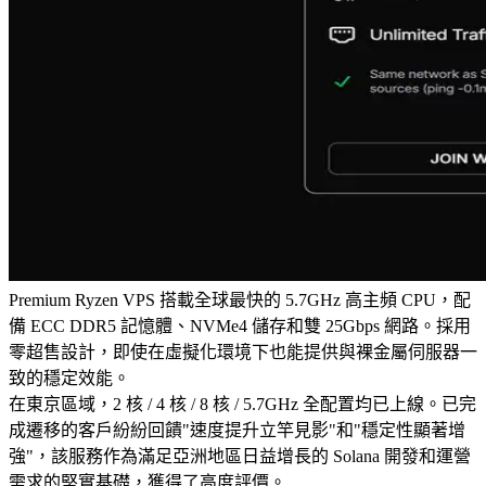
Premium Ryzen VPS 搭載全球最快的 5.7GHz 高主頻 CPU，配
備 ECC DDR5 記憶體、NVMe4 儲存和雙 25Gbps 網路。採用
零超售設計，即使在虛擬化環境下也能提供與裸金屬伺服器一
致的穩定效能。
在東京區域，2 核 / 4 核 / 8 核 / 5.7GHz 全配置均已上線。已完
成遷移的客戶紛紛回饋"速度提升立竿見影"和"穩定性顯著增
強"，該服務作為滿足亞洲地區日益增長的 Solana 開發和運營
需求的堅實基礎，獲得了高度評價。