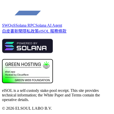
SWQoS
Solana RPC
Solana AI Agent
白皮書
新聞
隱私政策
elSOL 服務條款
elSOL is a self-custody stake-pool receipt. This site provides
technical information; the White Paper and Terms contain the
operative details.
©
2026
ELSOUL LABO B.V.