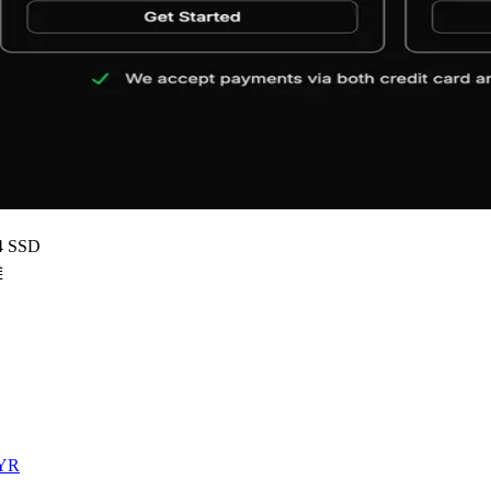
 SSD
離
kYR