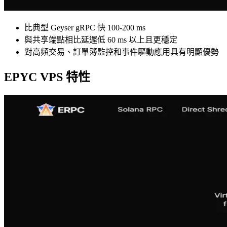
比典型 Geyser gRPC 快 100-200 ms
與共享端點相比延遲低 60 ms 以上且更穩定
對高頻交易、訂單簿監控和事件驅動應用具有明顯優勢
EPYC VPS 特性