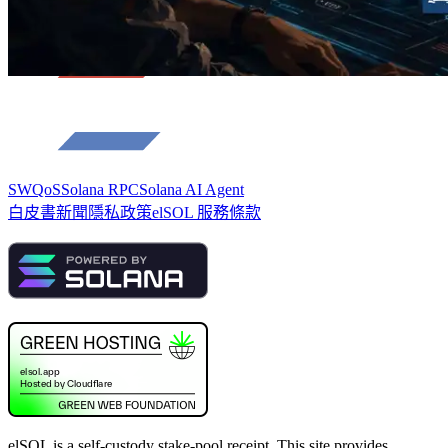
SWQoS
Solana RPC
Solana AI Agent
白皮書
新聞
隱私政策
elSOL 服務條款
elSOL is a self-custody stake-pool receipt. This site provides