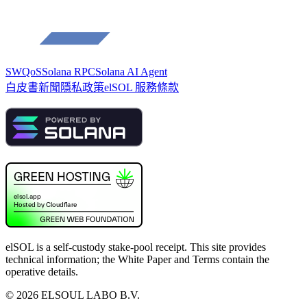
SWQoS
Solana RPC
Solana AI Agent
白皮書
新聞
隱私政策
elSOL 服務條款
elSOL is a self-custody stake-pool receipt. This site provides
technical information; the White Paper and Terms contain the
operative details.
©
2026
ELSOUL LABO B.V.