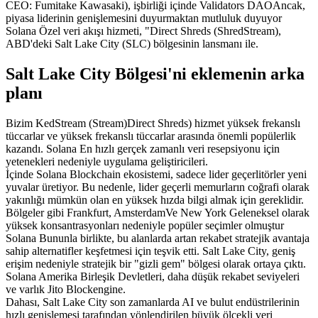
CEO: Fumitake Kawasaki), işbirliği içinde Validators DAOAncak,
piyasa liderinin genişlemesini duyurmaktan mutluluk duyuyor
Solana Özel veri akışı hizmeti, "Direct Shreds (ShredStream),
ABD'deki Salt Lake City (SLC) bölgesinin lansmanı ile.
Salt Lake City Bölgesi'ni eklemenin arka
planı
Bizim KedStream (Stream)Direct Shreds) hizmet yüksek frekanslı
tüccarlar ve yüksek frekanslı tüccarlar arasında önemli popülerlik
kazandı. Solana En hızlı gerçek zamanlı veri resepsiyonu için
yetenekleri nedeniyle uygulama geliştiricileri.
İçinde Solana Blockchain ekosistemi, sadece lider geçerlitörler yeni
yuvalar üretiyor. Bu nedenle, lider geçerli memurların coğrafi olarak
yakınlığı mümkün olan en yüksek hızda bilgi almak için gereklidir.
Bölgeler gibi Frankfurt, AmsterdamVe New York Geleneksel olarak
yüksek konsantrasyonları nedeniyle popüler seçimler olmuştur
Solana Bununla birlikte, bu alanlarda artan rekabet stratejik avantaja
sahip alternatifler keşfetmesi için teşvik etti. Salt Lake City, geniş
erişim nedeniyle stratejik bir "gizli gem" bölgesi olarak ortaya çıktı.
Solana Amerika Birleşik Devletleri, daha düşük rekabet seviyeleri
ve varlık Jito Blockengine.
Dahası, Salt Lake City son zamanlarda AI ve bulut endüstrilerinin
hızlı genişlemesi tarafından yönlendirilen büyük ölçekli veri