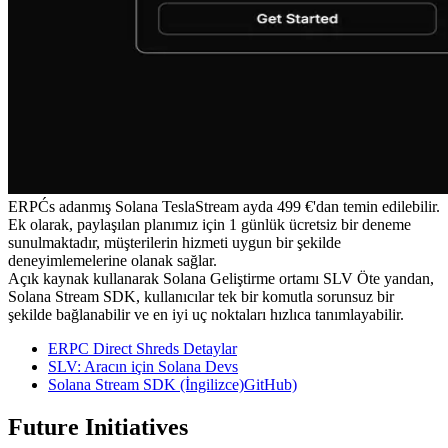
ERPĆs adanmış Solana TeslaStream ayda 499 €'dan temin edilebilir.
Ek olarak, paylaşılan planımız için 1 günlük ücretsiz bir deneme
sunulmaktadır, müşterilerin hizmeti uygun bir şekilde
deneyimlemelerine olanak sağlar.
Açık kaynak kullanarak Solana Geliştirme ortamı SLV Öte yandan,
Solana Stream SDK, kullanıcılar tek bir komutla sorunsuz bir
şekilde bağlanabilir ve en iyi uç noktaları hızlıca tanımlayabilir.
ERPC Direct Shreds Detaylar
SLV: Aracın için Solana Devs
Solana Stream SDK (İngilizce)GitHub)
Future Initiatives