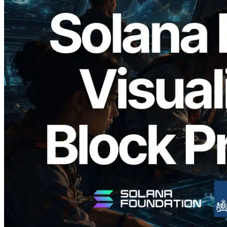
2026.05.24
Validators Solutions, Solana Block
Analyzer'ı Yayınladı — Slot Başına Blok
Üretim Süresi ve Görevli Doğrulayıcı
Görselleştirmesi
Bu makaleyi oku
Daha fazla yükle