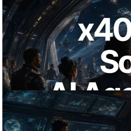
2026.07.04
ERPC x402 destekli Solana RPC'yi
yayınladı — AI agent'ların ihtiyaç
duydukları API'ler için anında ödeme
yaptığı dönem
Bu makaleyi oku