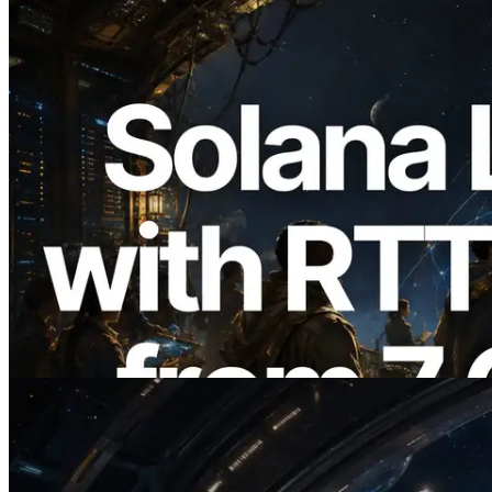
2026.08.05
ERPC, Solana Leader Slot API'yi 7
küresel bölgeden ping ölçümüyle
genişletti — Validators Information API
de yayında
Bu makaleyi oku