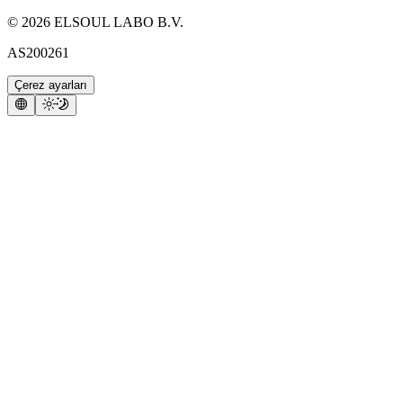
©
2026
ELSOUL LABO B.V.
AS200261
Çerez ayarları