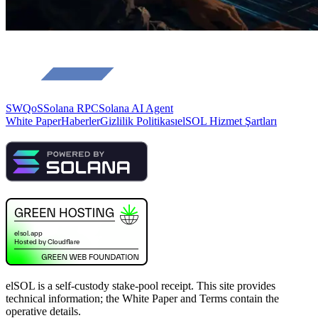
SWQoS
Solana RPC
Solana AI Agent
White Paper
Haberler
Gizlilik Politikası
elSOL Hizmet Şartları
elSOL is a self-custody stake-pool receipt. This site provides
technical information; the White Paper and Terms contain the
operative details.