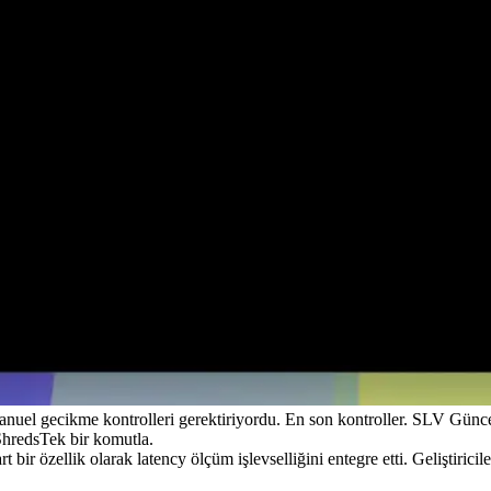
uel gecikme kontrolleri gerektiriyordu. En son kontroller. SLV Güncell
hredsTek bir komutla.
bir özellik olarak latency ölçüm işlevselliğini entegre etti. Geliştiricile