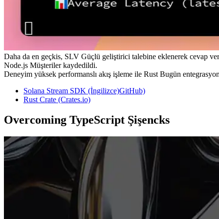
Daha da en geçkis, SLV Güçlü geliştirici talebine eklenerek cevap ver
Node.js Müşteriler kaydedildi.
Deneyim yüksek performanslı akış işleme ile Rust Bugün entegrasyon
Solana Stream SDK (İngilizce)GitHub)
Rust Crate (Crates.io)
Overcoming TypeScript Şişencks