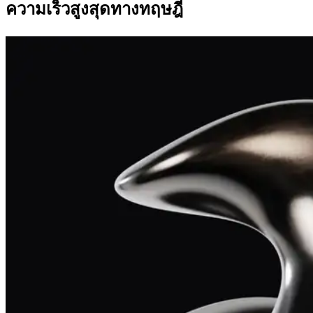
ความเร็วสูงสุดทางทฤษฎี