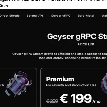
นิเวศ