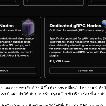
 และ การ ตอบ รับ ก็ ยิ่ง ดี ขึ้น ด้วย การ เปลี่ยน ไป ทํา งาน ที่ ทํา ให
ด เรา ก็ แนะ นํา ให้ ทํา การ ปรับ ปรุง แก้ไข ข้อ เรียก ร้อง ที่ เคย ทํ
ผู้สมัครด้วย โดยเพิ่มเป้าหมายให้ในปีนี้หรือต่อไป RPC เรา จะ จั