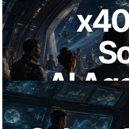
2026.07.04
ERPC lança Solana RPC com suporte a
x402 — A era em que agentes de IA
pagam sob demanda pelas APIs de que
precisam
Ler este artigo