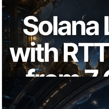
2026.08.05
ERPC expande a Solana Leader Slot API
com medição de ping a partir de 7 regiões
globais — Validators Information API
também lançada
Ler este artigo