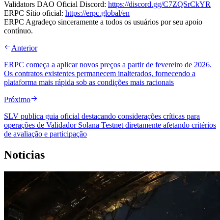
Validators DAO Oficial Discord:
https://discord.gg/C7ZQSrCkYR
ERPC Sítio oficial:
https://erpc.global/en
ERPC Agradeço sinceramente a todos os usuários por seu apoio
contínuo.
Anterior
ERPC começa a aplicar novos preços a partir de fevereiro de 2026.
Os contratos existentes permanecem inalterados, fornecendo a
plataforma mais rápida sob as condições mais racionais
Próximo
SLV publica guia oficial destacando considerações críticas para
operações de Validador Solana Testnet diretamente afetando critérios
de avaliação e participação
Notícias