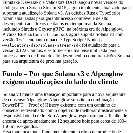
Fumitake Kawasaki) e Validators DAO lançou novas versões do
código aberto Solana Stream SDK, agora totalmente atualizado para
suportar a atualização Solana v3. As edições Rust e TypeScript
foram atualizadas para garantir acesso confiável e de alto
desempenho aos fluxos de dados em tempo real da Solana,
incluindo Shreds e Geyser gRPC, na próxima era de Alpenglow.
A caixa Rust
agora suporta Solana v3 com
solana-stream-sdk
versão 0.6.1, enquanto o pacote TypeScript / Node.js
foi atualizado para a
@validators-dao/solana-stream-sdk
versão 0.12.0. Juntos, eles fornecem uma base unificada para
processamento de fluxo de alto desempenho como transições Solana
para sua arquitetura de próxima geração.
Fundo – Por que Solana v3 e Alpenglow
exigem atualizações do lado do cliente
Solana v3 marca uma transição importante para a nova arquitetura
de consenso Alpenglow. Alpenglow substitui a combinação
TowerBFT + Proof of History existente com um caminho de
consenso redesenhado com o objetivo de melhorar drasticamente a
responsividade da rede. Sob Alpenglow, espera-se que a finalidade
encurta de aproximadamente 12 segundos hoje para cerca de 100–
150 milissegundos.
Essa mudança muda fundamentalmente o ritmo de produção de