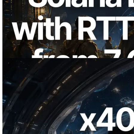
2026.08.05
ERPC expande a Solana Leader Slot API
com medição de ping a partir de 7 regiões
globais — Validators Information API
também lançada
Ler este artigo
2026.07.04