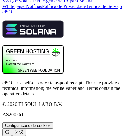
SWQoS
Solana RPC
Agente de IA para Solana
White paper
Notícias
Política de Privacidade
Termos de Serviço
elSOL
elSOL is a self-custody stake-pool receipt. This site provides
technical information; the White Paper and Terms contain the
operative details.
©
2026
ELSOUL LABO B.V.
AS200261
Configurações de cookies