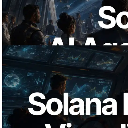
ERPC lança Solana RPC com suporte a
x402 — A era em que agentes de IA
pagam sob demanda pelas APIs de que
precisam
Ler este artigo
2026.05.24
Validators Solutions lança Solana Block