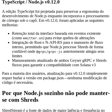
TypeScript / Node.js v0.12.0
A edição TypeScript foi projetada para preservar a ergonomia do
desenvolvimento de Node.js enquanto incorporava o processamento
de córrego sob o capô. Em v0.12.0, foram aplicadas as seguintes
melhorias:
Retenção total da interface baseada em eventos existente
(como
) para evitar quebra de alterações
emitter.on
Integração de Rust e N-API-RS para o manuseio de fluxo
interno, permitindo que Node.js processe Shreds de forma
confiável onde
anteriormente atingiu seus
@grpc/grpc-js
limites
Manuseamento atualizado de ambos Geyser gRPC e Shreds
fluxos para garantir a compatibilidade com Solana v3
Para a maioria dos usuários, atualização para v0.12.0 simplesmente
requer burlar a versão em package.json—nenhuma modificação de
código é necessária.
Por que Node.js sozinho não pode manter-
se com Shreds
ShredStream é a fonte de dados de maior latência e frequência no