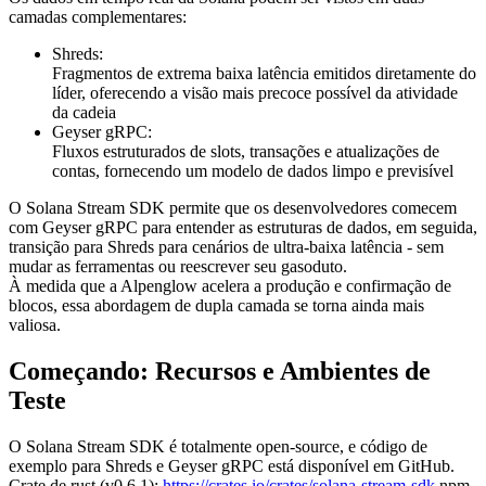
camadas complementares:
Shreds:
Fragmentos de extrema baixa latência emitidos diretamente do
líder, oferecendo a visão mais precoce possível da atividade
da cadeia
Geyser gRPC:
Fluxos estruturados de slots, transações e atualizações de
contas, fornecendo um modelo de dados limpo e previsível
O Solana Stream SDK permite que os desenvolvedores comecem
com Geyser gRPC para entender as estruturas de dados, em seguida,
transição para Shreds para cenários de ultra-baixa latência - sem
mudar as ferramentas ou reescrever seu gasoduto.
À medida que a Alpenglow acelera a produção e confirmação de
blocos, essa abordagem de dupla camada se torna ainda mais
valiosa.
Começando: Recursos e Ambientes de
Teste
O Solana Stream SDK é totalmente open-source, e código de
exemplo para Shreds e Geyser gRPC está disponível em GitHub.
Crate de rust (v0.6.1):
https://crates.io/crates/solana-stream-sdk
npm