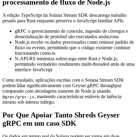
processamento de fluxo de Node.js
A edição TypeScript da Solana Stream SDK descarrega trabalho
pesado para Rust enquanto preserva o JavaScript familiar APIs.
gRPC o gerenciamento de conexão, ingestão de córregos e
desserialização de protobuf são executados assíncrona
Node.js recebe os dados processados como emissor padrão de
fluxo ou evento, permitindo que o código existente continue
funcionando como-is
N-API-RS minimiza sobrecarga entre Rust e Node.js,
permitindo verdadeiro rendimento multi-threaded atrás de uma
interface JavaScript
Como resultado, aplicações escritas com o Solana Stream SDK
podem lidar significativamente com Geyser gRPC throughput
comparado com abordagens somente de Node.js usando
, mantendo características estáveis de latência
@grpc/grpc-js
mesmo sob intenso tráfego.
Por Que Apoiar Tanto Shreds Geyser
gRPC em um caso SDK
Os dados em tempo real da Solana podem ser vistos em duas