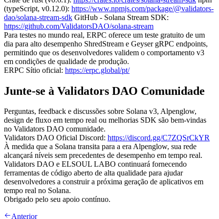
(typeScript, v0.12.0):
https://www.npmjs.com/package/@validators-
dao/solana-stream-sdk
GitHub - Solana Stream SDK:
https://github.com/ValidatorsDAO/solana-stream
Para testes no mundo real, ERPC oferece um teste gratuito de um
dia para alto desempenho ShredStream e Geyser gRPC endpoints,
permitindo que os desenvolvedores validem o comportamento v3
em condições de qualidade de produção.
ERPC Sítio oficial:
https://erpc.global/pt/
Junte-se à Validators DAO Comunidade
Perguntas, feedback e discussões sobre Solana v3, Alpenglow,
design de fluxo em tempo real ou melhorias SDK são bem-vindas
no Validators DAO comunidade.
Validators DAO Oficial Discord:
https://discord.gg/C7ZQSrCkYR
À medida que a Solana transita para a era Alpenglow, sua rede
alcançará níveis sem precedentes de desempenho em tempo real.
Validators DAO e ELSOUL LABO continuará fornecendo
ferramentas de código aberto de alta qualidade para ajudar
desenvolvedores a construir a próxima geração de aplicativos em
tempo real no Solana.
Obrigado pelo seu apoio contínuo.
Anterior