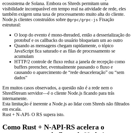
ecossistema de Solana. Embora os Shreds permitam uma
visibilidade incomparável em tempo real na atividade de rede, eles
também exigem uma taxa de processamento muito alta do cliente.
Node.js clientes construídos sobre
Fixação
@grpc/grpc-js
estrutural:
O loop do evento é mono-threaded, então a desserialização do
protobuf e os callbacks do usuário bloqueiam um ao outro
Quando as mensagens chegam rapidamente, o tópico
JavaScript fica saturado e as filas de processamento se
acumulam
HTTP/2 controle de fluxo reduz a janela de recepção como
buffers preencher, eventualmente pausando o fluxo e
causando o aparecimento de “rede desaceleração” ou “sem
dados”
Em muitos casos observados, a questão não é a rede nem o
ShredStream servidor—é o cliente Node.js ficando para trás
internamente.
Esta limitação é inerente a Node.js ao lidar com Shreds não filtrados
em escala.
Rust + N-API- O RS supera isto.
Como Rust + N-API-RS acelera o