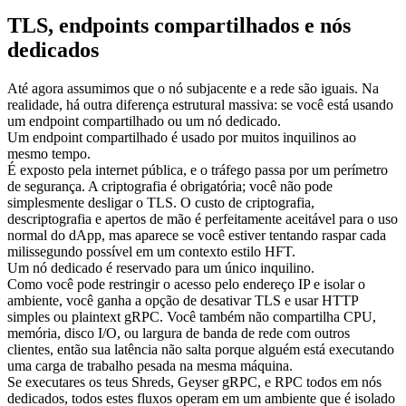
TLS, endpoints compartilhados e nós
dedicados
Até agora assumimos que o nó subjacente e a rede são iguais. Na
realidade, há outra diferença estrutural massiva: se você está usando
um endpoint compartilhado ou um nó dedicado.
Um endpoint compartilhado é usado por muitos inquilinos ao
mesmo tempo.
É exposto pela internet pública, e o tráfego passa por um perímetro
de segurança. A criptografia é obrigatória; você não pode
simplesmente desligar o TLS. O custo de criptografia,
descriptografia e apertos de mão é perfeitamente aceitável para o uso
normal do dApp, mas aparece se você estiver tentando raspar cada
milissegundo possível em um contexto estilo HFT.
Um nó dedicado é reservado para um único inquilino.
Como você pode restringir o acesso pelo endereço IP e isolar o
ambiente, você ganha a opção de desativar TLS e usar HTTP
simples ou plaintext gRPC. Você também não compartilha CPU,
memória, disco I/O, ou largura de banda de rede com outros
clientes, então sua latência não salta porque alguém está executando
uma carga de trabalho pesada na mesma máquina.
Se executares os teus Shreds, Geyser gRPC, e RPC todos em nós
dedicados, todos estes fluxos operam em um ambiente que é isolado