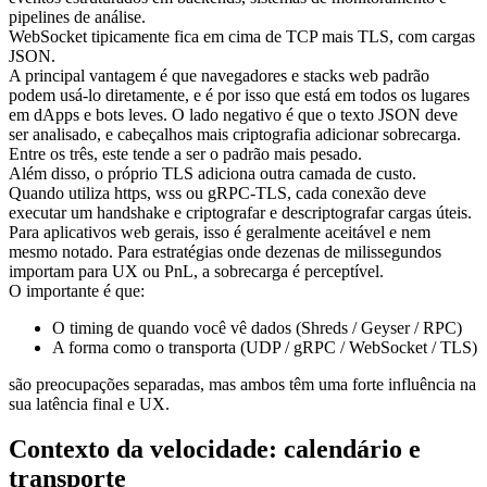
pipelines de análise.
WebSocket tipicamente fica em cima de TCP mais TLS, com cargas
JSON.
A principal vantagem é que navegadores e stacks web padrão
podem usá-lo diretamente, e é por isso que está em todos os lugares
em dApps e bots leves. O lado negativo é que o texto JSON deve
ser analisado, e cabeçalhos mais criptografia adicionar sobrecarga.
Entre os três, este tende a ser o padrão mais pesado.
Além disso, o próprio TLS adiciona outra camada de custo.
Quando utiliza https, wss ou gRPC-TLS, cada conexão deve
executar um handshake e criptografar e descriptografar cargas úteis.
Para aplicativos web gerais, isso é geralmente aceitável e nem
mesmo notado. Para estratégias onde dezenas de milissegundos
importam para UX ou PnL, a sobrecarga é perceptível.
O importante é que:
O timing de quando você vê dados (Shreds / Geyser / RPC)
A forma como o transporta (UDP / gRPC / WebSocket / TLS)
são preocupações separadas, mas ambos têm uma forte influência na
sua latência final e UX.
Contexto da velocidade: calendário e
transporte