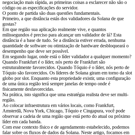
negociação mais rápida, as primeiras coisas a esclarecer não são o
código ou as especificações do servidor.
O ponto de partida são duas questões fundamentais.
Primeiro, a que distância estás dos validadores da Solana de que
gostas?
Em que região sua aplicação realmente vive, e quantos
milissegundos é preciso para alcançar um validador de lá? Esta
distância é a base de tudo. Se a distância estiver errada, nenhuma
quantidade de software ou otimização de hardware desbloqueará o
desempenho que deve ser possível.
Em segundo lugar, onde está o líder validador a qualquer momento?
Quando Frankfurt é o líder, nós perto de Frankfurt são
estruturalmente favorecidos. Quando Tóquio é o líder, nós perto de
Tóquio são favorecidos. Os líderes de Solana giram em torno da slot
globo por slot. Enquanto esta propriedade existir, uma configuração
de uma única região terá sempre janelas de tempo onde é
fisicamente desfavorecidas.
Na prática, isto significa que uma estratégia realista deve ser multi-
região.
Ao colocar infraestrutura em vários locais, como Frankfurt,
Amsterdã, Nova York, Chicago, Tóquio e Cingapura, você pode
observar a cadeia de uma região que está perto do atual ou próximo
líder em cada banda.
Com esse contexto físico e de agendamento estabelecido, podemos
falar sobre os fluxos de dados da Solana. Neste artigo, focamos em