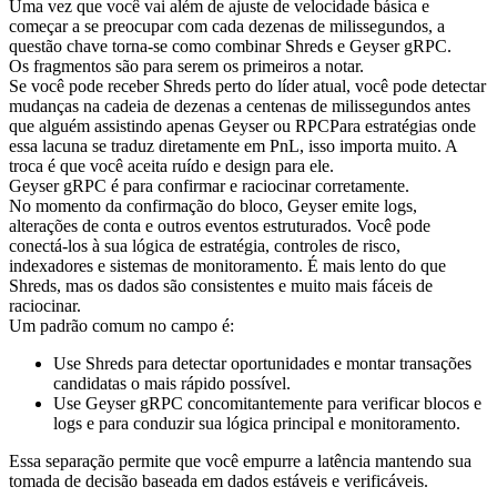
Uma vez que você vai além de ajuste de velocidade básica e
começar a se preocupar com cada dezenas de milissegundos, a
questão chave torna-se como combinar Shreds e Geyser gRPC.
Os fragmentos são para serem os primeiros a notar.
Se você pode receber Shreds perto do líder atual, você pode detectar
mudanças na cadeia de dezenas a centenas de milissegundos antes
que alguém assistindo apenas Geyser ou RPCPara estratégias onde
essa lacuna se traduz diretamente em PnL, isso importa muito. A
troca é que você aceita ruído e design para ele.
Geyser gRPC é para confirmar e raciocinar corretamente.
No momento da confirmação do bloco, Geyser emite logs,
alterações de conta e outros eventos estruturados. Você pode
conectá-los à sua lógica de estratégia, controles de risco,
indexadores e sistemas de monitoramento. É mais lento do que
Shreds, mas os dados são consistentes e muito mais fáceis de
raciocinar.
Um padrão comum no campo é:
Use Shreds para detectar oportunidades e montar transações
candidatas o mais rápido possível.
Use Geyser gRPC concomitantemente para verificar blocos e
logs e para conduzir sua lógica principal e monitoramento.
Essa separação permite que você empurre a latência mantendo sua
tomada de decisão baseada em dados estáveis e verificáveis.