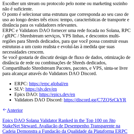
Escolher um stream ou protocolo pelo nome ou marketing sozinho
não é suficiente.
O ponto é selecionar uma estrutura que corresponda ao seu caso de
uso ao longo destes três eixos: tempo, características de transporte e
distância para os validadores relevantes.
ERPC e Validators DAO fornecer uma rede focada no Solana, RPC
/ gRPC / Shredstream serviços, VPS linhas, e descontos multi-
regiões para Shreds dedicados, para que você possa construir essas
estruturas a um custo realista e evoluí-las à medida que suas
necessidades crescem.
Se você gostaria de discutir design de fluxo de dados, otimização de
distância de rede ou combinações de Shreds dedicados,
Compartilhado Shredstream Pacotes, pacotes, e VPS, sinta-se livre
para alcançar através do Validators DAO Discord.
ERPC:
https://erpc.global/en
SLV:
https://slv.dev/en
Epics DAO:
https://epics.dev/en
Validators DAO Discord:
https://discord.gg/C7ZQSrCkYR
Anterior
Epics DAO Solana Validator Ranked in the Top 100 on Jito
StakeNet Steward. Avaliação de Desempenho Transparente na
Cadeia Demonstra a Fundação da Qualidade da Plataforma ERPC