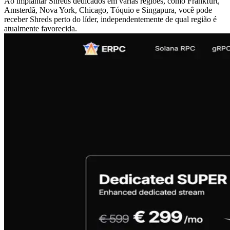
Ao implantar Shreds dedicados em várias regiões, como Frankfurt,
Amsterdã, Nova York, Chicago, Tóquio e Singapura, você pode
receber Shreds perto do líder, independentemente de qual região é
atualmente favorecida.