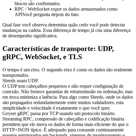
blocos são confirmados.
RPC / WebSocket expor os dados armazenados como
APIVocê pergunta depois do fato.
Qual fase você observa determina quão cedo você pode detectar
mudanças na cadeia. Essa diferença de tempo já cria uma diferença
de desempenho significativa.
Características de transporte: UDP,
gRPC, WebSocket, e TLS
O tempo é um eixo. O segundo eixo é como os dados são realmente
transportados.
Shreds usam UDP.
O UDP tem cabeçalhos pequenos e não requer configuração de
conexão. Não fornece garantias de retransmissão ou ordenação, mas
em troca minimiza a latência. Para algo como Shreds, onde os dados
são propagados redundantemente entre muitos validadores, esta
simplicidade e velocidade é exatamente o que você quer.
Geyser gRPC passa por TCP usando um protocolo binário.
Streaming RPC, compressão de cabeçalho e codificação binária
permitem que ele mova os dados de forma mais eficiente do que o
HTTP+JSON típico. É adequado para consumir continuamente
eventos estruturados em backends, sistemas de monitoramento e