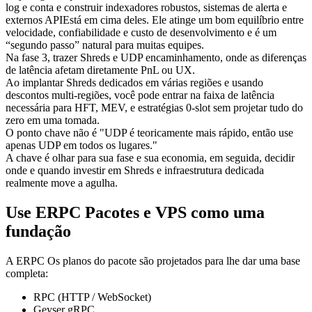
log e conta e construir indexadores robustos, sistemas de alerta e
externos APIEstá em cima deles. Ele atinge um bom equilíbrio entre
velocidade, confiabilidade e custo de desenvolvimento e é um
“segundo passo” natural para muitas equipes.
Na fase 3, trazer Shreds e UDP encaminhamento, onde as diferenças
de latência afetam diretamente PnL ou UX.
Ao implantar Shreds dedicados em várias regiões e usando
descontos multi-regiões, você pode entrar na faixa de latência
necessária para HFT, MEV, e estratégias 0-slot sem projetar tudo do
zero em uma tomada.
O ponto chave não é "UDP é teoricamente mais rápido, então use
apenas UDP em todos os lugares."
A chave é olhar para sua fase e sua economia, em seguida, decidir
onde e quando investir em Shreds e infraestrutura dedicada
realmente move a agulha.
Use ERPC Pacotes e VPS como uma
fundação
A ERPC Os planos do pacote são projetados para lhe dar uma base
completa:
RPC (HTTP / WebSocket)
Geyser gRPC