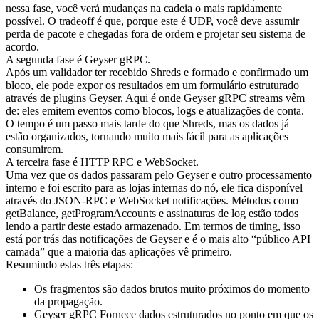
nessa fase, você verá mudanças na cadeia o mais rapidamente
possível. O tradeoff é que, porque este é UDP, você deve assumir
perda de pacote e chegadas fora de ordem e projetar seu sistema de
acordo.
A segunda fase é Geyser gRPC.
Após um validador ter recebido Shreds e formado e confirmado um
bloco, ele pode expor os resultados em um formulário estruturado
através de plugins Geyser. Aqui é onde Geyser gRPC streams vêm
de: eles emitem eventos como blocos, logs e atualizações de conta.
O tempo é um passo mais tarde do que Shreds, mas os dados já
estão organizados, tornando muito mais fácil para as aplicações
consumirem.
A terceira fase é HTTP RPC e WebSocket.
Uma vez que os dados passaram pelo Geyser e outro processamento
interno e foi escrito para as lojas internas do nó, ele fica disponível
através do JSON-RPC e WebSocket notificações. Métodos como
getBalance, getProgramAccounts e assinaturas de log estão todos
lendo a partir deste estado armazenado. Em termos de timing, isso
está por trás das notificações de Geyser e é o mais alto “público API
camada” que a maioria das aplicações vê primeiro.
Resumindo estas três etapas:
Os fragmentos são dados brutos muito próximos do momento
da propagação.
Geyser gRPC Fornece dados estruturados no ponto em que os