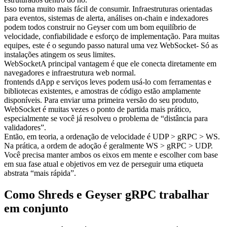
Isso torna muito mais fácil de consumir. Infraestruturas orientadas
para eventos, sistemas de alerta, análises on-chain e indexadores
podem todos construir no Geyser com um bom equilíbrio de
velocidade, confiabilidade e esforço de implementação. Para muitas
equipes, este é o segundo passo natural uma vez WebSocket- Só as
instalações atingem os seus limites.
WebSocketA principal vantagem é que ele conecta diretamente em
navegadores e infraestrutura web normal.
frontends dApp e serviços leves podem usá-lo com ferramentas e
bibliotecas existentes, e amostras de código estão amplamente
disponíveis. Para enviar uma primeira versão do seu produto,
WebSocket é muitas vezes o ponto de partida mais prático,
especialmente se você já resolveu o problema de “distância para
validadores”.
Então, em teoria, a ordenação de velocidade é UDP > gRPC > WS.
Na prática, a ordem de adoção é geralmente WS > gRPC > UDP.
Você precisa manter ambos os eixos em mente e escolher com base
em sua fase atual e objetivos em vez de perseguir uma etiqueta
abstrata “mais rápida”.
Como Shreds e Geyser gRPC trabalhar
em conjunto