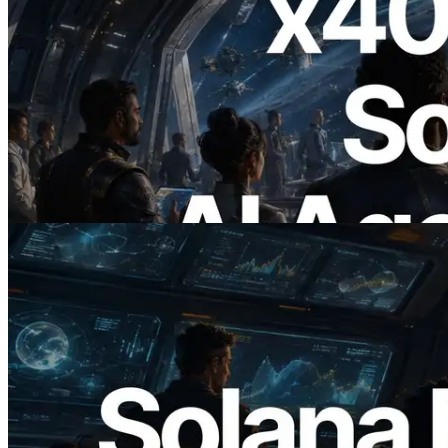
2026.07.04
ERPC lança Solana RPC com suporte a
x402 — A era em que agentes de IA
pagam sob demanda pelas APIs de que
precisam
Ler este artigo