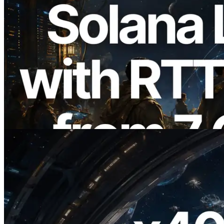
2026.08.05
ERPC expande a Solana Leader Slot API
com medição de ping a partir de 7 regiões
globais — Validators Information API
também lançada
Ler este artigo