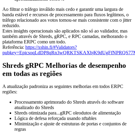
Ao filtrar o tráfego inválido mais cedo e garantir uma largura de
banda estável e recursos de processamento para fluxos legítimos, o
tráfego relacionado aos votos tornou-se mais consistente com o jitter
reduzido.
Estes insights operacionais são aplicados não só ao validador, mas
também através de Shreds, gRPC, e RPC camadas, melhorando o
plataforma ERPC como um todo.
Referência:
https://xshin.fi/#Validators?
pubkey=EpicsoqLdDP8qRn3wQRKTSKAXbjK9dUgFfNPRQS7
Shreds gRPC Melhorias de desempenho
em todas as regiões
A atualização padroniza as seguintes melhorias em todos ERPC
regiões:
Processamento aprimorado do Shreds através do software
atualizado do Shreds
Shreds otimizada para...gRPC oleodutos de alimentação
Lógica de defesa reforçada usando nftables
Minimização e ajuste de estruturas de portas e conjuntos de
regras