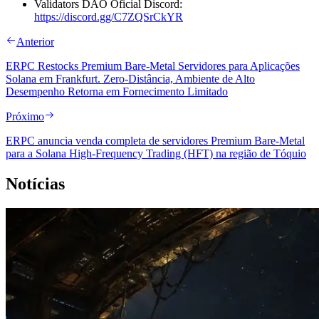
Validators DAO Oficial Discord:
https://discord.gg/C7ZQSrCkYR
Anterior
ERPC Restocks Premium Bare-Metal Servidores para Aplicações
Solana em Frankfurt. Zero-Distância, Ambiente de Alto
Desempenho Retorna em Fornecimento Limitado
Próximo
ERPC anuncia venda completa de servidores Premium Bare-Metal
para a Solana High-Frequency Trading (HFT) na região de Tóquio
Notícias