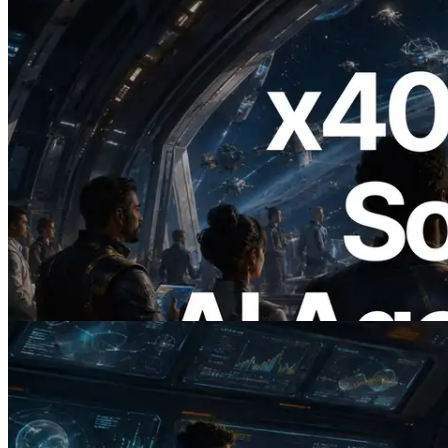
2026.07.04
ERPC lança Solana RPC com suporte a
x402 — A era em que agentes de IA
pagam sob demanda pelas APIs de que
precisam
Ler este artigo