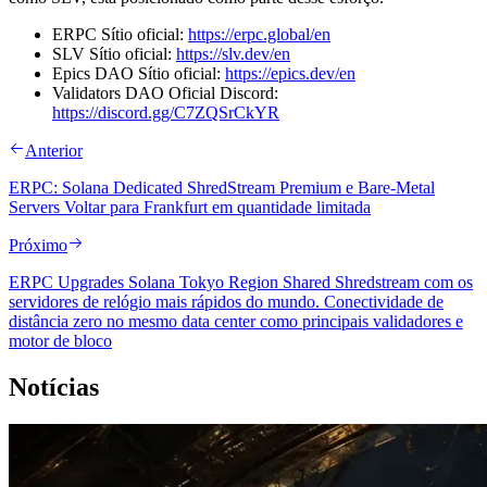
ERPC Sítio oficial:
https://erpc.global/en
SLV Sítio oficial:
https://slv.dev/en
Epics DAO Sítio oficial:
https://epics.dev/en
Validators DAO Oficial Discord:
https://discord.gg/C7ZQSrCkYR
Anterior
ERPC: Solana Dedicated ShredStream Premium e Bare-Metal
Servers Voltar para Frankfurt em quantidade limitada
Próximo
ERPC Upgrades Solana Tokyo Region Shared Shredstream com os
servidores de relógio mais rápidos do mundo. Conectividade de
distância zero no mesmo data center como principais validadores e
motor de bloco
Notícias