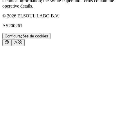
technical information; the White Paper and Terms contain the
operative details.
©
2026
ELSOUL LABO B.V.
AS200261
Configurações de cookies