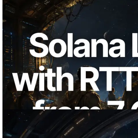
2026.08.05
ERPC expande a Solana Leader Slot API
com medição de ping a partir de 7 regiões
globais — Validators Information API
também lançada
Ler este artigo