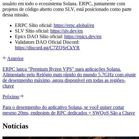
usuário em todo o ecossistema Solana. ERPC, juntamente com
projetos de código aberto como SLV, está posicionado como parte
dessa missão.
ERPC Sítio oficial:
https://erpc.global/en
SLV Sítio oficial:
https://slv.dev/en
Epics DAO Sítio oficial:
https://epics.dev/en
Validators DAO Oficial Discord:
https://discord.gg/C7ZQSrCkYR
Anterior
ERPC lança "Premium Ryzen VPS" para aplicações Solana.
Alimentado pelo Relógio mais rápido do mundo 5.7GHz com ajuste
de desempenho máximo, agora disponível em todas as regiões-
chave
Próximo
Para o desempenho do aplicativo Solana, se você quiser cortar
mesmo 20ms, endpoints de RPC dedicados + SWQoS São a Chave
Notícias