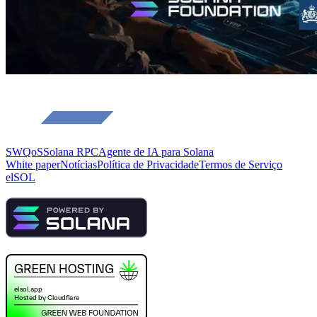
SWQoS
Solana RPC
Agente de IA para Solana
White paper
Notícias
Política de Privacidade
Termos de Serviço
elSOL