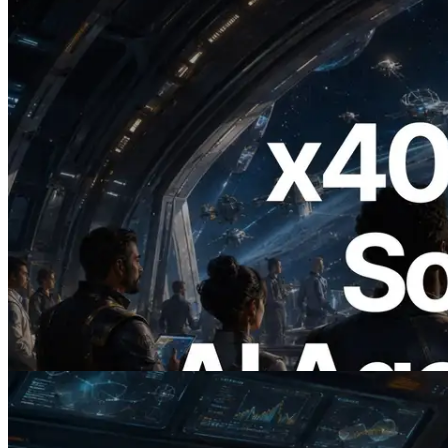
2026.07.04
ERPC lança Solana RPC com suporte a
x402 — A era em que agentes de IA
pagam sob demanda pelas APIs de que
precisam
Ler este artigo