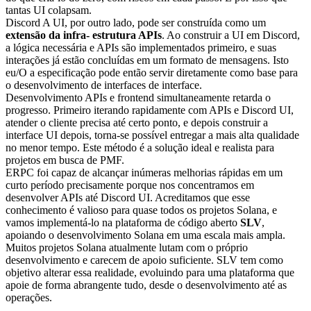
tantas UI colapsam.
Discord A UI, por outro lado, pode ser construída como um
extensão da infra- estrutura APIs
. Ao construir a UI em Discord,
a lógica necessária e APIs são implementados primeiro, e suas
interações já estão concluídas em um formato de mensagens. Isto
eu/O a especificação pode então servir diretamente como base para
o desenvolvimento de interfaces de interface.
Desenvolvimento APIs e frontend simultaneamente retarda o
progresso. Primeiro iterando rapidamente com APIs e Discord UI,
atender o cliente precisa até certo ponto, e depois construir a
interface UI depois, torna-se possível entregar a mais alta qualidade
no menor tempo. Este método é a solução ideal e realista para
projetos em busca de PMF.
ERPC foi capaz de alcançar inúmeras melhorias rápidas em um
curto período precisamente porque nos concentramos em
desenvolver APIs até Discord UI. Acreditamos que esse
conhecimento é valioso para quase todos os projetos Solana, e
vamos implementá-lo na plataforma de código aberto
SLV
,
apoiando o desenvolvimento Solana em uma escala mais ampla.
Muitos projetos Solana atualmente lutam com o próprio
desenvolvimento e carecem de apoio suficiente. SLV tem como
objetivo alterar essa realidade, evoluindo para uma plataforma que
apoie de forma abrangente tudo, desde o desenvolvimento até as
operações.