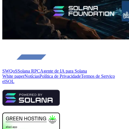
SWQoS
Solana RPC
Agente de IA para Solana
White paper
Notícias
Política de Privacidade
Termos de Serviço
elSOL