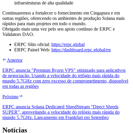
infraestruturas de alta qualidade
Continuaremos a fortalecer o fornecimento em Cingapura e em
outras regiões, oferecendo os ambientes de produção Solana mais
rápidos para mais projetos em todo o mundo.
Obrigado mais uma vez pelo seu apoio contínuo de ERPC e
Validators DAO.
ERPC Sítio oficial:
https://erpc.global
ERPC Painel Web:
https://dashboard.erpc.global/en
Anterior
ERPC anuncia "Premium Ryzen VPS" otimizado para aplicativos
de negociação. Usando a velocidade do relógio mais rápida do
mundo 5.7GHz com zero excesso de comprometimento, disponível
em todas as regiões
Próximo
ERPC anuncia Solana Dedicated ShredStream “Direct Shreds
SUPER”, aproveitando a velocidade do relógio mais rápida do
mundo 5.7GHz. Lançamento em Frankfurt em Setembro
Notícias