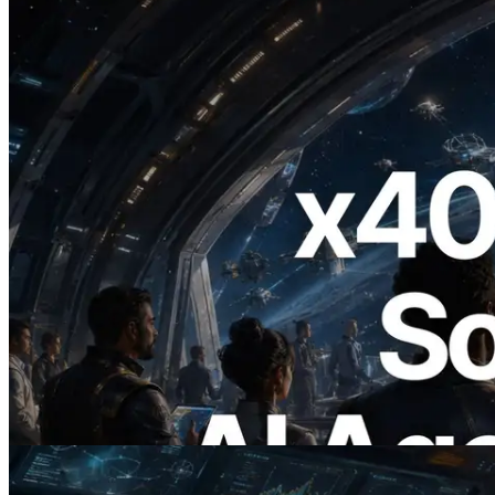
2026.07.04
ERPC lança Solana RPC com suporte a
x402 — A era em que agentes de IA
pagam sob demanda pelas APIs de que
precisam
Ler este artigo