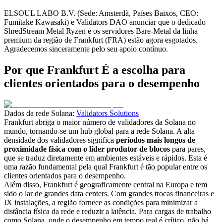
ELSOUL LABO B.V. (Sede: Amsterdã, Países Baixos, CEO:
Fumitake Kawasaki) e Validators DAO anunciar que o dedicado
ShredStream Metal Ryzen e os servidores Bare-Metal da linha
premium da região de Frankfurt (FRA) estão agora esgotados.
Agradecemos sinceramente pelo seu apoio contínuo.
Por que Frankfurt É a escolha para
clientes orientados para o desempenho
Dados da rede Solana:
Validators Solutions
Frankfurt abriga o maior número de validadores da Solana no
mundo, tornando-se um hub global para a rede Solana. A alta
densidade dos validadores significa
períodos mais longos de
proximidade física com o líder produtor de blocos
para pares,
que se traduz diretamente em ambientes estáveis e rápidos. Esta é
uma razão fundamental pela qual Frankfurt é tão popular entre os
clientes orientados para o desempenho.
Além disso, Frankfurt é geograficamente central na Europa e tem
sido o lar de grandes data centers. Com grandes trocas financeiras e
IX instalações, a região fornece as condições para minimizar a
distância física da rede e reduzir a latência. Para cargas de trabalho
como Solana, onde o desempenho em tempo real é crítico, não há