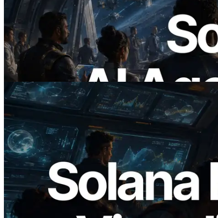
ERPC lança Solana RPC com suporte a
x402 — A era em que agentes de IA
pagam sob demanda pelas APIs de que
precisam
Ler este artigo
2026.05.24
Validators Solutions lança Solana Block