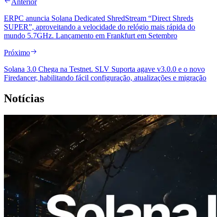
Anterior
ERPC anuncia Solana Dedicated ShredStream “Direct Shreds
SUPER”, aproveitando a velocidade do relógio mais rápida do
mundo 5.7GHz. Lançamento em Frankfurt em Setembro
Próximo
Solana 3.0 Chega na Testnet. SLV Suporta agave v3.0.0 e o novo
Firedancer, habilitando fácil configuração, atualizações e migração
Notícias