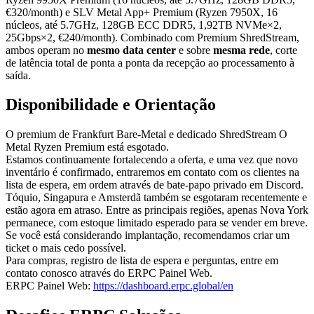
€320/month) e SLV Metal App+ Premium (Ryzen 7950X, 16
núcleos, até 5.7GHz, 128GB ECC DDR5, 1,92TB NVMe×2,
25Gbps×2, €240/month). Combinado com Premium ShredStream,
ambos operam no
mesmo data center
e sobre
mesma rede
, corte
de latência total de ponta a ponta da recepção ao processamento à
saída.
Disponibilidade e Orientação
O premium de Frankfurt Bare-Metal e dedicado ShredStream O
Metal Ryzen Premium está esgotado.
Estamos continuamente fortalecendo a oferta, e uma vez que novo
inventário é confirmado, entraremos em contato com os clientes na
lista de espera, em ordem através de bate-papo privado em Discord.
Tóquio, Singapura e Amsterdã também se esgotaram recentemente e
estão agora em atraso. Entre as principais regiões, apenas Nova York
permanece, com estoque limitado esperado para se vender em breve.
Se você está considerando implantação, recomendamos criar um
ticket o mais cedo possível.
Para compras, registro de lista de espera e perguntas, entre em
contato conosco através do ERPC Painel Web.
ERPC Painel Web:
https://dashboard.erpc.global/en