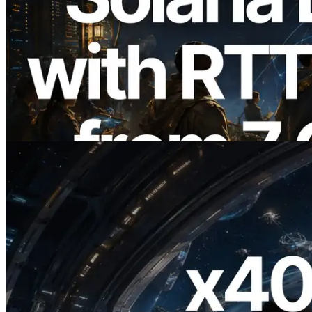
2026.08.05
ERPC expande a Solana Leader Slot API
com medição de ping a partir de 7 regiões
globais — Validators Information API
também lançada
Ler este artigo
2026.07.04