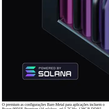
O premium as configurações Bare-Metal para aplicações incluem o
Ryzen 9950X Premium (16 núcleos, até 5.7GHz, 128GB DDR5,