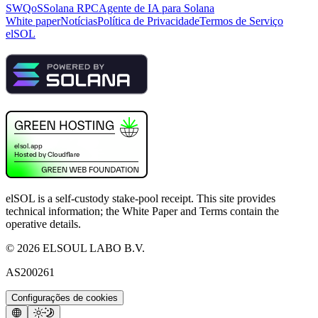
SWQoS
Solana RPC
Agente de IA para Solana
White paper
Notícias
Política de Privacidade
Termos de Serviço
elSOL
elSOL is a self-custody stake-pool receipt. This site provides
technical information; the White Paper and Terms contain the
operative details.
©
2026
ELSOUL LABO B.V.
AS200261
Configurações de cookies