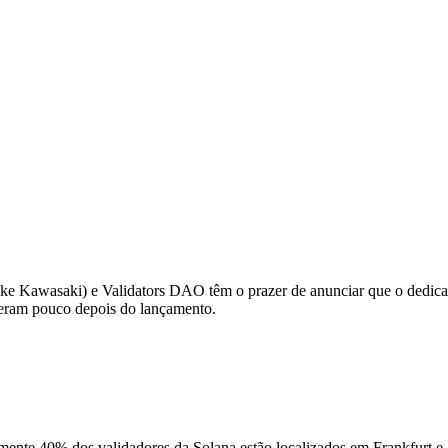
 Kawasaki) e Validators DAO têm o prazer de anunciar que o dedic
eram pouco depois do lançamento.
ente 40% dos validadores da Solana estão localizados em Frankfurt e 