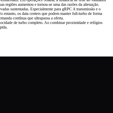
 duas regiões aumentou e tornou-se uma das razões da alienação.
elevadas sustentadas. Especialmente para gRPC A transmissão e o
No entanto, os data centers que podem manter full-turbo de forma
demanda contínua que ultrapassa a oferta.
locidade de turbo completo. Ao combinar proximidade e relógios
pida.