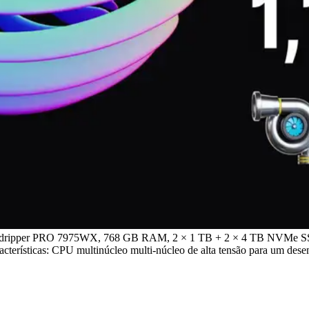
eadripper PRO 7975WX, 768 GB RAM, 2 × 1 TB + 2 × 4 TB NVMe SSD, 
Características: CPU multinúcleo multi-núcleo de alta tensão para um 