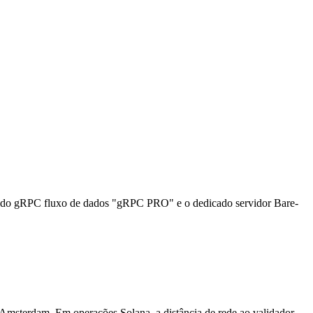
ado gRPC fluxo de dados "gRPC PRO" e o dedicado servidor Bare-
Amsterdam. Em operações Solana, a distância de rede ao validador