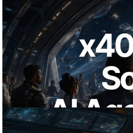
2026.07.04
ERPC lança Solana RPC com suporte a
x402 — A era em que agentes de IA
pagam sob demanda pelas APIs de que
precisam
Ler este artigo