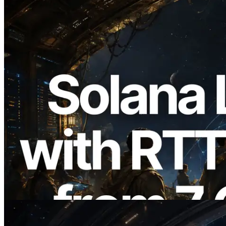
2026.08.05
ERPC expande a Solana Leader Slot API
com medição de ping a partir de 7 regiões
globais — Validators Information API
também lançada
Ler este artigo