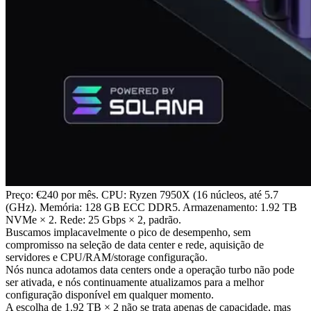
Preço: €240 por mês. CPU: Ryzen 7950X (16 núcleos, até 5.7
(GHz). Memória: 128 GB ECC DDR5. Armazenamento: 1.92 TB
NVMe × 2. Rede: 25 Gbps × 2, padrão.
Buscamos implacavelmente o pico de desempenho, sem
compromisso na seleção de data center e rede, aquisição de
servidores e CPU/RAM/storage configuração.
Nós nunca adotamos data centers onde a operação turbo não pode
ser ativada, e nós continuamente atualizamos para a melhor
configuração disponível em qualquer momento.
A escolha de 1.92 TB × 2 não se trata apenas de capacidade, mas