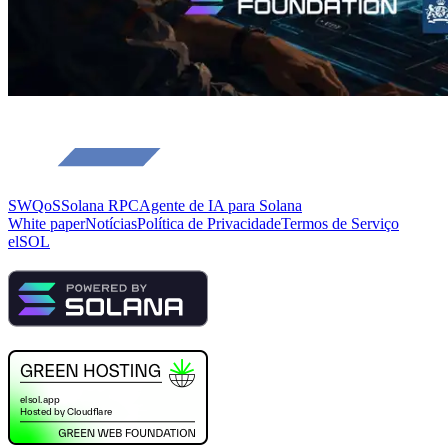
SWQoS
Solana RPC
Agente de IA para Solana
White paper
Notícias
Política de Privacidade
Termos de Serviço
elSOL