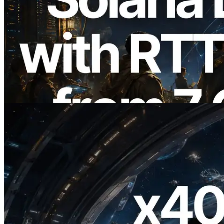
2026.08.05
ERPC expande a Solana Leader Slot API
com medição de ping a partir de 7 regiões
globais — Validators Information API
também lançada
Ler este artigo
2026.07.04