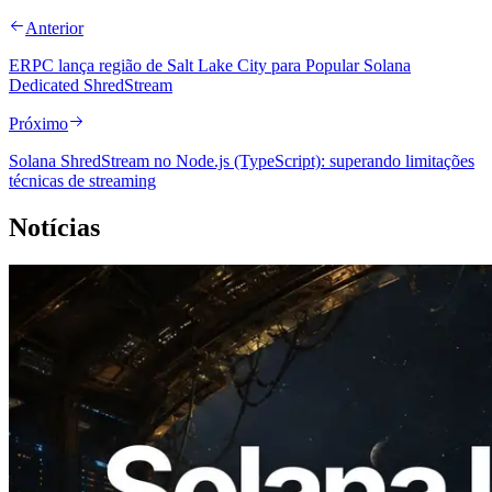
Anterior
ERPC lança região de Salt Lake City para Popular Solana
Dedicated ShredStream
Próximo
Solana ShredStream no Node.js (TypeScript): superando limitações
técnicas de streaming
Notícias