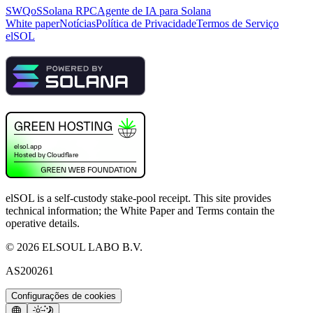
SWQoS
Solana RPC
Agente de IA para Solana
White paper
Notícias
Política de Privacidade
Termos de Serviço
elSOL
elSOL is a self-custody stake-pool receipt. This site provides
technical information; the White Paper and Terms contain the
operative details.
©
2026
ELSOUL LABO B.V.
AS200261
Configurações de cookies