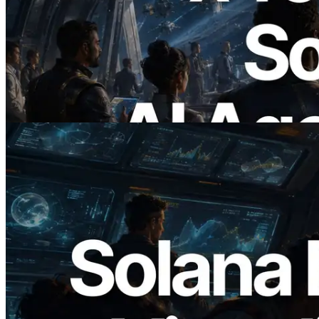
ERPC lança Solana RPC com suporte a
x402 — A era em que agentes de IA
pagam sob demanda pelas APIs de que
precisam
Ler este artigo
2026.05.24