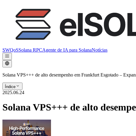
SWQoS
Solana RPC
Agente de IA para Solana
Notícias
Solana VPS+++ de alto desempenho em Frankfurt Esgotado – Expans
Índice
2025.06.24
Solana VPS+++ de alto desempe