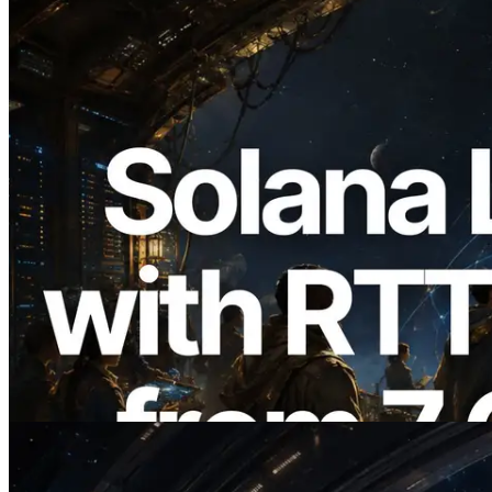
2026.08.05
ERPC expande a Solana Leader Slot API
com medição de ping a partir de 7 regiões
globais — Validators Information API
também lançada
Ler este artigo