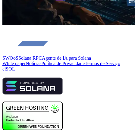
SWQoS
Solana RPC
Agente de IA para Solana
White paper
Notícias
Política de Privacidade
Termos de Serviço
elSOL