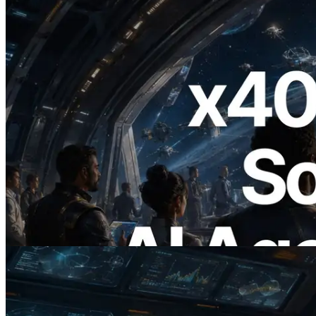
2026.07.04
ERPC lança Solana RPC com suporte a
x402 — A era em que agentes de IA
pagam sob demanda pelas APIs de que
precisam
Ler este artigo