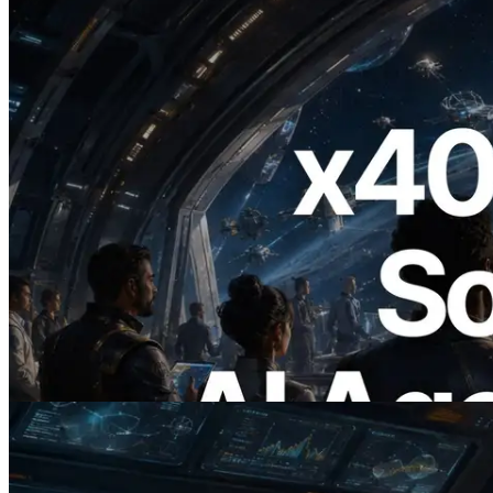
2026.07.04
ERPC lança Solana RPC com suporte a
x402 — A era em que agentes de IA
pagam sob demanda pelas APIs de que
precisam
Ler este artigo