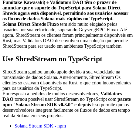
Fumitake Kawasaki) e Validators DAO têm o prazer de
anunciar que o suporte do TypeScript para Solana Direct
Shreds agora está disponível, permitindo aos usuários acessar
os fluxos de dados Solana mais rápidos no TypeScript.
Solana Direct Shreds Fluxo
tem sido muito elogiado pelos
usuários por sua velocidade, superando Geyser gRPC Fluxo. Até
agora, ShredStream os clientes foram principalmente disponíveis em
Rust, mas Validators DAO desenvolveu uma solução que permite
ShredStream para ser usado em ambientes TypeScript também.
Use ShredStream no TypeScript
ShredStream ganhou amplo apoio devido à sua velocidade na
transmissão de dados Solana. Anteriormente, ShredStream Os
clientes só estavam disponíveis na Rust, o que criou inconvenientes
para os usuários da TypeScript.
Em resposta a pedidos de muitos desenvolvedores,
Validators
DAO
tornou possível usar ShredStream no TypeScript com
pacote
npm "Solana Stream SDK v0.3.0" e depois
Isso permite que os
desenvolvedores integrem facilmente os fluxos de dados em tempo
real da Solana em seus projetos.
Solana Stream SDK - npm