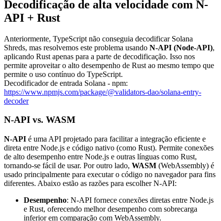
Decodificação de alta velocidade com N-
API + Rust
Anteriormente, TypeScript não conseguia decodificar Solana
Shreds, mas resolvemos este problema usando
N-API (Node-API)
,
aplicando Rust apenas para a parte de decodificação. Isso nos
permite aproveitar o alto desempenho de Rust ao mesmo tempo que
permite o uso contínuo do TypeScript.
Decodificador de entrada Solana - npm:
https://www.npmjs.com/package/@validators-dao/solana-entry-
decoder
N-API vs. WASM
N-API
é uma API projetado para facilitar a integração eficiente e
direta entre Node.js e código nativo (como Rust). Permite conexões
de alto desempenho entre Node.js e outras línguas como Rust,
tornando-se fácil de usar. Por outro lado,
WASM
(WebAssembly) é
usado principalmente para executar o código no navegador para fins
diferentes. Abaixo estão as razões para escolher N-API:
Desempenho
: N-API fornece conexões diretas entre Node.js
e Rust, oferecendo melhor desempenho com sobrecarga
inferior em comparação com WebAssembly.