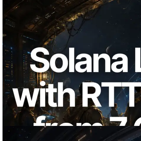
2026.08.05
ERPC expande a Solana Leader Slot API
com medição de ping a partir de 7 regiões
globais — Validators Information API
também lançada
Ler este artigo