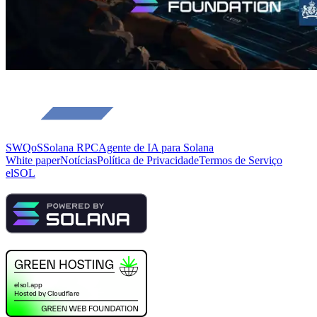
SWQoS
Solana RPC
Agente de IA para Solana
White paper
Notícias
Política de Privacidade
Termos de Serviço
elSOL