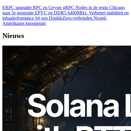
ERPC upgradet RPC en Geyser gRPC Nodes in de regio Chicago
naar 5e generatie EPYC en DDR5 6400MHz. Verbetert stabiliteit en
inhaalerformance bij een DoubleZero-verbonden Noord-
Amerikaans knooppunt
Nieuws
2026.08.05
ERPC Breidt Solana Leader Slot API Uit