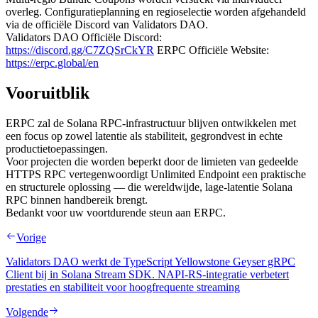
overleg. Configuratieplanning en regioselectie worden afgehandeld
via de officiële Discord van Validators DAO.
Validators DAO Officiële Discord:
https://discord.gg/C7ZQSrCkYR
ERPC Officiële Website:
https://erpc.global/en
Vooruitblik
ERPC zal de Solana RPC-infrastructuur blijven ontwikkelen met
een focus op zowel latentie als stabiliteit, gegrondvest in echte
productietoepassingen.
Voor projecten die worden beperkt door de limieten van gedeelde
HTTPS RPC vertegenwoordigt Unlimited Endpoint een praktische
en structurele oplossing — die wereldwijde, lage-latentie Solana
RPC binnen handbereik brengt.
Bedankt voor uw voortdurende steun aan ERPC.
Vorige
Validators DAO werkt de TypeScript Yellowstone Geyser gRPC
Client bij in Solana Stream SDK. NAPI-RS-integratie verbetert
prestaties en stabiliteit voor hoogfrequente streaming
Volgende