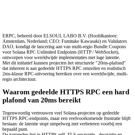
ERPC, beheerd door ELSOUL LABO B.V. (Hoofdkantoor:
Amsterdam, Nederland; CEO: Fumitake Kawasaki) en Validators
DAO, kondigt de lancering aan van multi-regio Bundle Coupons
voor Solana RPC Unlimited Endpoints (HTTP / WebSocket),
ontworpen voor wereldwijde implementaties met lage latentie.
Met dit initiatief kunnen projecten het structurele "20ms-plafond"
dat inherent is aan gedeelde HTTPS RPC omzeilen en realistisch
2ms-klasse RPC-uitvoering bereiken over een wereldwijde, multi-
regio architectuur.
Waarom gedeelde HTTPS RPC een hard
plafond van 20ms bereikt
Tegenwoordig vertrouwen veel Solana-projecten op gedeelde
HTTPS RPC-endpoints, maar een veelvoorkomende frustratie blijft
bestaan: de latentie stopt simpelweg met verbeteren voorbij een
bepaald punt.
De kernreden ligt in HTTPS zelf. TLS-encryptie, -decryptie en