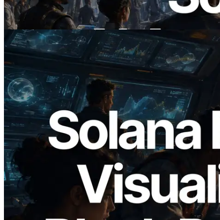
On Demand Voor API's Betalen
Lees dit artikel
2026.05.24
Validators Solutions lanceert Solana
Block Analyzer — blockproductietijd per
slot en de toegewezen validator
gevisualiseerd