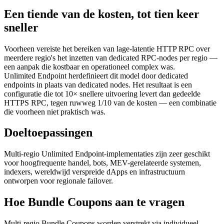
Een tiende van de kosten, tot tien keer
sneller
Voorheen vereiste het bereiken van lage-latentie HTTP RPC over
meerdere regio's het inzetten van dedicated RPC-nodes per regio —
een aanpak die kostbaar en operationeel complex was.
Unlimited Endpoint herdefinieert dit model door dedicated
endpoints in plaats van dedicated nodes. Het resultaat is een
configuratie die tot 10× snellere uitvoering levert dan gedeelde
HTTPS RPC, tegen ruwweg 1/10 van de kosten — een combinatie
die voorheen niet praktisch was.
Doeltoepassingen
Multi-regio Unlimited Endpoint-implementaties zijn zeer geschikt
voor hoogfrequente handel, bots, MEV-gerelateerde systemen,
indexers, wereldwijd verspreide dApps en infrastructuurn
ontworpen voor regionale failover.
Hoe Bundle Coupons aan te vragen
Multi-regio Bundle Coupons worden verstrekt via individueel