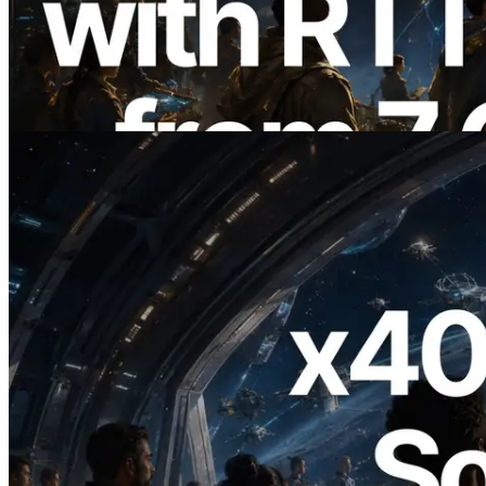
met Pingmeting vanuit 7 Wereldwijde
Regio’s — Validators Information API
Ook Gelanceerd
Lees dit artikel
2026.07.04
ERPC Lanceert x402-Enabled Solana
RPC — Het Tijdperk Waarin AI Agents