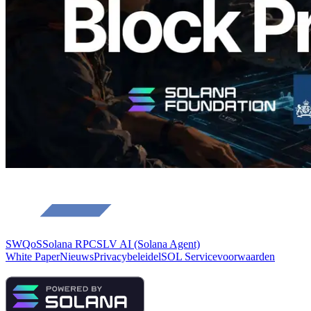
Lees dit artikel
Meer laden
SWQoS
Solana RPC
SLV AI (Solana Agent)
White Paper
Nieuws
Privacybeleid
elSOL Servicevoorwaarden