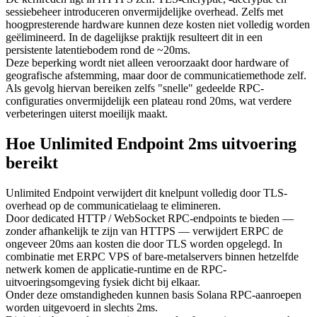
sessiebeheer introduceren onvermijdelijke overhead. Zelfs met
hoogpresterende hardware kunnen deze kosten niet volledig worden
geëlimineerd. In de dagelijkse praktijk resulteert dit in een
persistente latentiebodem rond de ~20ms.
Deze beperking wordt niet alleen veroorzaakt door hardware of
geografische afstemming, maar door de communicatiemethode zelf.
Als gevolg hiervan bereiken zelfs "snelle" gedeelde RPC-
configuraties onvermijdelijk een plateau rond 20ms, wat verdere
verbeteringen uiterst moeilijk maakt.
Hoe Unlimited Endpoint 2ms uitvoering
bereikt
Unlimited Endpoint verwijdert dit knelpunt volledig door TLS-
overhead op de communicatielaag te elimineren.
Door dedicated HTTP / WebSocket RPC-endpoints te bieden —
zonder afhankelijk te zijn van HTTPS — verwijdert ERPC de
ongeveer 20ms aan kosten die door TLS worden opgelegd. In
combinatie met ERPC VPS of bare-metalservers binnen hetzelfde
netwerk komen de applicatie-runtime en de RPC-
uitvoeringsomgeving fysiek dicht bij elkaar.
Onder deze omstandigheden kunnen basis Solana RPC-aanroepen
worden uitgevoerd in slechts 2ms.