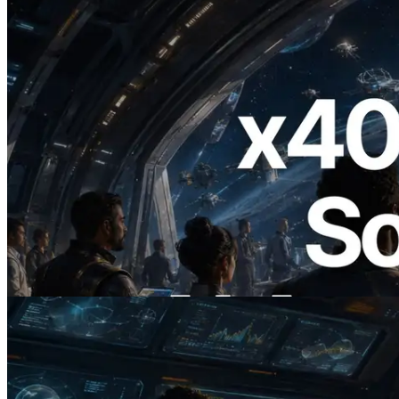
2026.07.04
ERPC Lanceert x402-Enabled Solana
RPC — Het Tijdperk Waarin AI Agents
On Demand Voor API's Betalen
Lees dit artikel