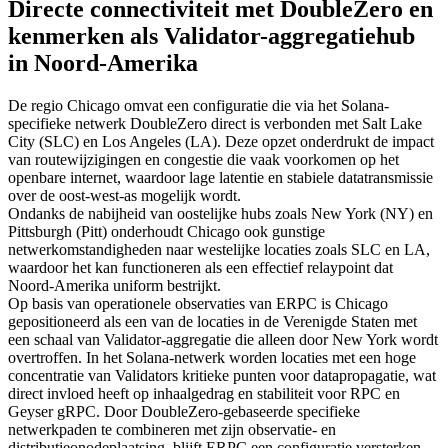
Directe connectiviteit met DoubleZero en
kenmerken als Validator-aggregatiehub
in Noord-Amerika
De regio Chicago omvat een configuratie die via het Solana-
specifieke netwerk DoubleZero direct is verbonden met Salt Lake
City (SLC) en Los Angeles (LA). Deze opzet onderdrukt de impact
van routewijzigingen en congestie die vaak voorkomen op het
openbare internet, waardoor lage latentie en stabiele datatransmissie
over de oost-west-as mogelijk wordt.
Ondanks de nabijheid van oostelijke hubs zoals New York (NY) en
Pittsburgh (Pitt) onderhoudt Chicago ook gunstige
netwerkomstandigheden naar westelijke locaties zoals SLC en LA,
waardoor het kan functioneren als een effectief relaypoint dat
Noord-Amerika uniform bestrijkt.
Op basis van operationele observaties van ERPC is Chicago
gepositioneerd als een van de locaties in de Verenigde Staten met
een schaal van Validator-aggregatie die alleen door New York wordt
overtroffen. In het Solana-netwerk worden locaties met een hoge
concentratie van Validators kritieke punten voor datapropagatie, wat
direct invloed heeft op inhaalgedrag en stabiliteit voor RPC en
Geyser gRPC. Door DoubleZero-gebaseerde specifieke
netwerkpaden te combineren met zijn observatie- en
distributieonodeplaatsing, blijft ERPC een configuratie versterken