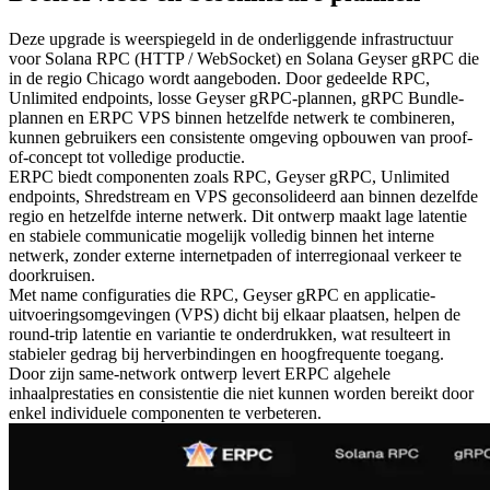
Deze upgrade is weerspiegeld in de onderliggende infrastructuur
voor Solana RPC (HTTP / WebSocket) en Solana Geyser gRPC die
in de regio Chicago wordt aangeboden. Door gedeelde RPC,
Unlimited endpoints, losse Geyser gRPC-plannen, gRPC Bundle-
plannen en ERPC VPS binnen hetzelfde netwerk te combineren,
kunnen gebruikers een consistente omgeving opbouwen van proof-
of-concept tot volledige productie.
ERPC biedt componenten zoals RPC, Geyser gRPC, Unlimited
endpoints, Shredstream en VPS geconsolideerd aan binnen dezelfde
regio en hetzelfde interne netwerk. Dit ontwerp maakt lage latentie
en stabiele communicatie mogelijk volledig binnen het interne
netwerk, zonder externe internetpaden of interregionaal verkeer te
doorkruisen.
Met name configuraties die RPC, Geyser gRPC en applicatie-
uitvoeringsomgevingen (VPS) dicht bij elkaar plaatsen, helpen de
round-trip latentie en variantie te onderdrukken, wat resulteert in
stabieler gedrag bij herverbindingen en hoogfrequente toegang.
Door zijn same-network ontwerp levert ERPC algehele
inhaalprestaties en consistentie die niet kunnen worden bereikt door
enkel individuele componenten te verbeteren.