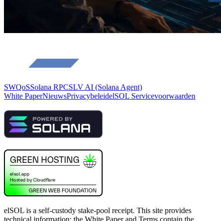
SWQoS
Solana RPC
SLV AI (Solana Agent)
White Paper
Nieuws
Privacybeleid
elSOL Servicevoorwaarden
elSOL is a self-custody stake-pool receipt. This site provides
technical information; the White Paper and Terms contain the