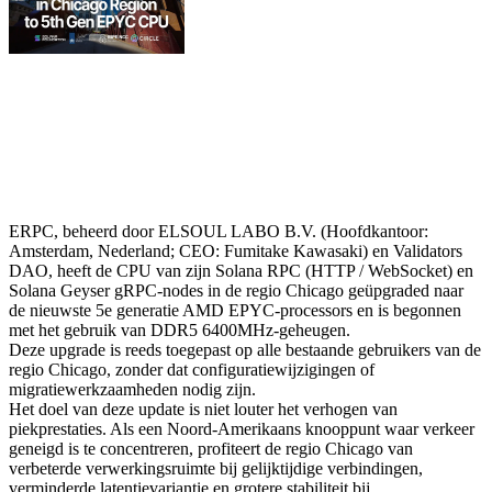
ERPC, beheerd door ELSOUL LABO B.V. (Hoofdkantoor:
Amsterdam, Nederland; CEO: Fumitake Kawasaki) en Validators
DAO, heeft de CPU van zijn Solana RPC (HTTP / WebSocket) en
Solana Geyser gRPC-nodes in de regio Chicago geüpgraded naar
de nieuwste 5e generatie AMD EPYC-processors en is begonnen
met het gebruik van DDR5 6400MHz-geheugen.
Deze upgrade is reeds toegepast op alle bestaande gebruikers van de
regio Chicago, zonder dat configuratiewijzigingen of
migratiewerkzaamheden nodig zijn.
Het doel van deze update is niet louter het verhogen van
piekprestaties. Als een Noord-Amerikaans knooppunt waar verkeer
geneigd is te concentreren, profiteert de regio Chicago van
verbeterde verwerkingsruimte bij gelijktijdige verbindingen,
verminderde latentievariantie en grotere stabiliteit bij