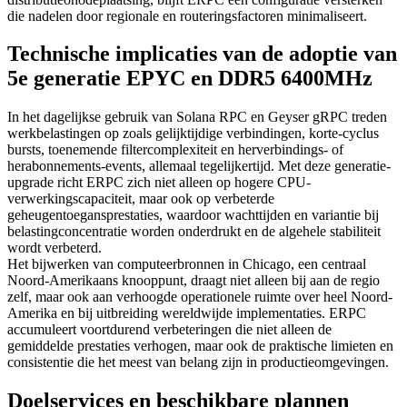
die nadelen door regionale en routeringsfactoren minimaliseert.
Technische implicaties van de adoptie van
5e generatie EPYC en DDR5 6400MHz
In het dagelijkse gebruik van Solana RPC en Geyser gRPC treden
werkbelastingen op zoals gelijktijdige verbindingen, korte-cyclus
bursts, toenemende filtercomplexiteit en herverbindings- of
herabonnements-events, allemaal tegelijkertijd. Met deze generatie-
upgrade richt ERPC zich niet alleen op hogere CPU-
verwerkingscapaciteit, maar ook op verbeterde
geheugentoegansprestaties, waardoor wachttijden en variantie bij
belastingconcentratie worden onderdrukt en de algehele stabiliteit
wordt verbeterd.
Het bijwerken van computeerbronnen in Chicago, een centraal
Noord-Amerikaans knooppunt, draagt niet alleen bij aan de regio
zelf, maar ook aan verhoogde operationele ruimte over heel Noord-
Amerika en bij uitbreiding wereldwijde implementaties. ERPC
accumuleert voortdurend verbeteringen die niet alleen de
gemiddelde prestaties verhogen, maar ook de praktische limieten en
consistentie die het meest van belang zijn in productieomgevingen.
Doelservices en beschikbare plannen