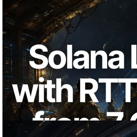
2026.08.05
ERPC Breidt Solana Leader Slot API Uit
met Pingmeting vanuit 7 Wereldwijde
Regio’s — Validators Information API
Ook Gelanceerd
Lees dit artikel