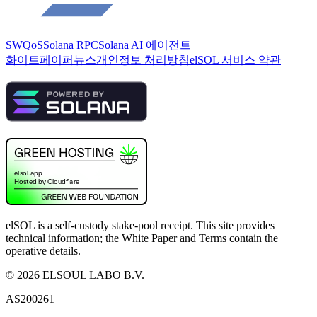
SWQoS
Solana RPC
Solana AI 에이전트
화이트페이퍼
뉴스
개인정보 처리방침
elSOL 서비스 약관
elSOL is a self-custody stake-pool receipt. This site provides
technical information; the White Paper and Terms contain the
operative details.
©
2026
ELSOUL LABO B.V.
AS200261