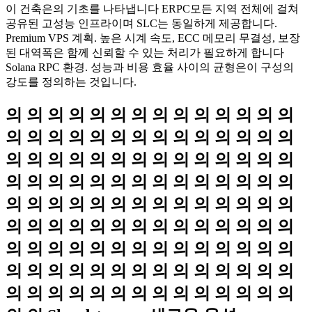
이 건축은의 기초를 나타냅니다 ERPC모든 지역 전체에 걸쳐
공유된 고성능 인프라이며 SLC는 동일하게 제공합니다.
Premium VPS 계획. 높은 시계 속도, ECC 메모리 무결성, 보장
된 대역폭은 함께 신뢰할 수 있는 처리가 필요하게 합니다
Solana RPC 환경. 성능과 비용 효율 사이의 균형은이 구성의
강도를 정의하는 것입니다.
의 의 의 의 의 의 의 의 의 의 의 의 의 의
의 의 의 의 의 의 의 의 의 의 의 의 의 의
의 의 의 의 의 의 의 의 의 의 의 의 의 의
의 의 의 의 의 의 의 의 의 의 의 의 의 의
의 의 의 의 의 의 의 의 의 의 의 의 의 의
의 의 의 의 의 의 의 의 의 의 의 의 의 의
의 의 의 의 의 의 의 의 의 의 의 의 의 의
의 의 의 의 의 의 의 의 의 의 의 의 의 의
의 의 의 의 의 의 의 의 의 의 의 의 의 의