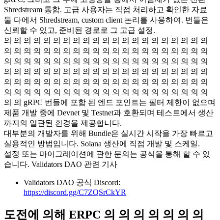
Shredstream 통합. 고급 사용자는 직접 처리하고 확인한 자료
둘 다에서 Shredstream, custom client 논리를 사용하여. 번들은
신뢰할 수 있고, 준비된 경로로 그 고급 설정.
의 의 의 의 의 의 의 의 의 의 의 의 의 의 의 의 의 의 의 의 의
의 의 의 의 의 의 의 의 의 의 의 의 의 의 의 의 의 의 의 의 의
의 의 의 의 의 의 의 의 의 의 의 의 의 의 의 의 의 의 의 의 의
의 의 의 의 의 의 의 의 의 의 의 의 의 의 의 의 의 의 의 의 의
의 의 의 의 의 의 의 의 의 의 의 의 의 의 의 의 의 의 의 의 의
의 의 의 의 의 의 의 의 의 의 의 의 의 의 의 의 의 의 의 의 의
의 의 gRPC 번들에 포함 된 엔드 포인트는 필터 제한이 없으며
제품 개발 중에 Devnet 및 Testnet과 호환되며 테스트에서 생산
까지의 일관된 환경을 제공합니다.
대부분의 개발자를 위해 Bundle은 실시간 시작을 가장 빠르고
실용적인 방법입니다. Solana 생산에 직접 개발 및 스케일.
설정 또는 마이그레이션에 관한 문의는 공식을 통해 할 수 있
습니다. Validators DAO 관련 기사
Validators DAO 공식 Discord:
https://discord.gg/C7ZQSrCkYR
도전에 의해 ERPC 의 의 의 의 의 의 의