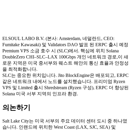
ELSOUL LABO B.V. (본사: Amsterdam, 네덜란드, CEO:
Fumitake Kawasaki) 및 Validators DAO 발표 된 ERPC 출시 예정
Premium VPS 소금 호수 시 (SLC)에서. 핵심에 위치 Solana
DoubleZero CHI–SLC–LAX 100Gbps 개인 네트워크 경로,이 새
로운 지역은 미국 중서부와 웨스트 해안의 통신 효율과 안정성
을 최적화합니다.
SLC는 중요한 위치입니다. Jito BlockEngine은 배포되고, ERPC
같은 네트워크 내에서 노드를 설치했습니다. 프리미엄 Ryzen
VPS 및 Limited 출시 Shredstream (Ryzen 구성), ERPC 더 향상된
Solana 미국 서부 지역의 인프라 환경.
의논하기
Salt Lake City는 미국 서부의 주요 데이터 센터 도시 중 하나였
습니다. 인랜드에 위치한 West Coast (LAX, SJC, SEA) 및