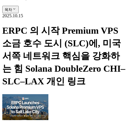
목차
2025.10.15
ERPC 의 시작 Premium VPS
소금 호수 도시 (SLC)에, 미국
서쪽 네트워크 핵심을 강화하
는 힘 Solana DoubleZero CHI–
SLC–LAX 개인 링크