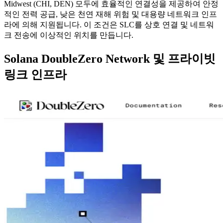
Midwest (CHI, DEN) 모두에 효율적인 연결성을 제공하여 안정
적인 전력 공급, 낮은 천연 재해 위험 및 대용량 네트워크 인프
라에 의해 지원됩니다. 이 조건은 SLC를 상호 연결 및 네트워
크 전송에 이상적인 위치를 만듭니다.
Solana DoubleZero Network 및 프라이빗
링크 인프라