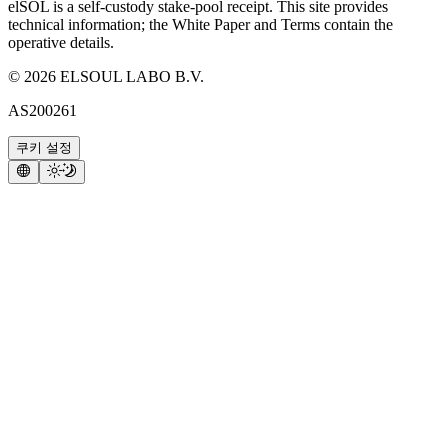
elSOL is a self-custody stake-pool receipt. This site provides
technical information; the White Paper and Terms contain the
operative details.
©
2026
ELSOUL LABO B.V.
AS200261
쿠키 설정