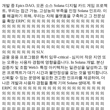
개발 중 Epics DAO, 오픈 소스 Solana 디지털 카드 게임 프로젝
트, 우리는 접근 가능, 고성능의 부족을 인정 Solana 인프라. 이
를 해결하기 위해, 우리는 자체 플랫폼을 구축하고 그 전문성
을 확장 ERPC 의 의 의 의 의 의 의 의 의 의 의 의 의 의 의 의
의 의 의 의 의 의 의 의 의 의 의 의 의 의 의 의 의 의 의 의 의
의 의 의 의 의 의 의 의 의 의 의 의 의 의 의 의 의 의 의 의 의
의 의 의 의 의 의 의 의 의 의 의 의 의 의 의 의 의 의 의 의 의
의 의 의 의 의 의 의 의 의 의 의 의 의 의 의 의 의 의 의 의 의
의 의 의 의 의 의 의 의 의 의 의 의 의 의 의 의 의 의 의 의 의
의 의 의 의 의 의 의 SLV.
금융 응용 프로그램은 특히 임무-critical - 심지어 작은 지연 또
는 오류는 사용자 경험에 영향을줍니다. In Solana 개발, 분산
검증자 및 조합 Web3- 특정 아키텍처는 일관성을 달성하고, 많
은 프로젝트가 대기 시간과 불안정성을 갖는 것을 방지합니다.
신뢰할 수 있는 운영에 필요한 견고한 인프라를 제공하며, 더
나은 개발과 사용자 경험을 통해 기여 Solana 생태계. 두 배
ERPC 의 의 의 의 의 의 의 의 의 의 의 의 의 의 의 의 의 의 의
의 의 의 의 의 의 의 의 의 의 의 의 의 의 의 의 의 의 의 의 의
의 의 의 의 의 의 의 의 의 의 의 의 의 의 의 의 의 의 의 의 의
의 의 의 의 의 의 의 의 의 의 의 의 의 의 의 의 의 의 의 의 의
의 의 의 의 의 의 의 의 의 의 의 의 의 의 의 의 의 의 의 의 의