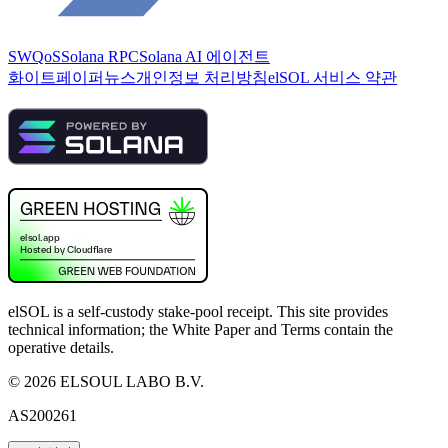
SWQoS
Solana RPC
Solana AI 에이전트
화이트페이퍼
뉴스
개인정보 처리방침
elSOL 서비스 약관
elSOL is a self-custody stake-pool receipt. This site provides
technical information; the White Paper and Terms contain the
operative details.
©
2026
ELSOUL LABO B.V.
AS200261