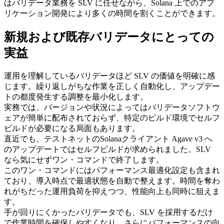
はバリデータ業務を SLV に任せながら、Solana 上でのアプ
リケーション開発により多くの時間を割くことができます。
新規および既存バリデータにとっての
実益
運用を理解しているバリデータほど SLV の価値を明確に感
じます。繰り返しがちな作業を正しく自動化し、アップデー
トの都度発生する調整を最小化します。
実務では、バージョンや状況によってはバリデータソフトウ
ェアが簡単に配布されておらず、特定のビルド環境でセルフ
ビルドが必要になる局面もあります。
直近でも、テストネットのSolanaクライアント Agave v3 へ
のアップデートではセルフビルドが求められました。SLV
なら気にせずワン・コマンドで終了します。
このワン・コマンドにはパフォーマンス最適化設定も含まれ
ており、導入時点で最適状態を自動で整えます。時間を奪わ
れがちだった運用負荷を抑えつつ、性能向上も同時に狙えま
す。
手が回りにくかったバリデータでも、SLV を採用するだけ
で作業時間を確保しやすくなり、さらにパフォーマンスの向