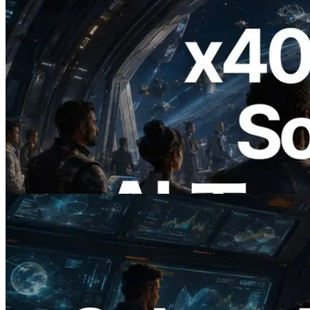
2026.07.04
ERPC、x402 決済対応の Solana RPC を
公開 — AI エージェントが必要な API
にその場で支払う時代の幕開け
この記事を読む