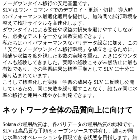
ノーダウンタイム移行の安定基盤です。
SLV はワン・コマンドでのデプロイ・更新・切替、導入時
のパフォーマンス最適化適用を提供し、短時間で試行環境を
整えて検証サイクルを高速化します。
ダウンタイムによる委任や収益の損失を避けやすくしなが
ら、必要なテストを十分な回数実施できます。
私たちはハイパフォーマンスなバリデータ設定に加え、この
「安全なノーダウンタイム移行環境」を成立させるために、
報酬や収益を度外視した多数の実験を重ね、ときにダウンタ
イムも経験してきました。実際の経験こそが未然防止に最も
有効であり、その学習結果は標準手順として SLV に十分に
織り込まれています。
こうして標準化した実験・学習の成果を SLV に反映し公開
しているため、同じ失敗を繰り返すことなく、誰もが同じ水
準の移行と運用へ速やかに到達できます。
ネットワーク全体の品質向上に向けて
Solana の運用品質は、各バリデータの運用品質の総和です。
SLV は高品質な手順をオープンソースで共有し、誰もが同
じ水準のオペレーションを再現できる状態を目指します。結