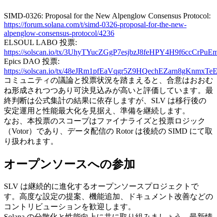
SIMD-0326: Proposal for the New Alpenglow Consensus Protocol:
https://forum.solana.com/t/simd-0326-proposal-for-the-new-
alpenglow-consensus-protocol/4236
ELSOUL LABO 投票:
https://solscan.io/tx/3UhyTYucZGgP7esjbzJ8feHPY4H9f6ccC
Epics DAO 投票:
https://solscan.io/tx/48eJRm1pfEaVqgr5Z9HQechEZarn8gK
コミュニティの議論と投票状況を踏まえると、合意はおおむ
ね形成されつつあり可決見込みが高いと評価しています。最
終判断は公式集計の結果に依存しますが、SLV は移行後の
安定運用と性能最大化を見据え、準備を継続します。
なお、本投票のスコープはファイナライズと投票ロジック
（Votor）であり、データ配信の Rotor は後続の SIMD にて取
り扱われます。
オープンソースへの参加
SLV は継続的に進化するオープンソースプロジェクトで
す。高度な設定の提案、機能追加、ドキュメント改善などの
コントリビューションを歓迎します。
Solana の分散化と性能向上に共に取り組みましょう。最新情