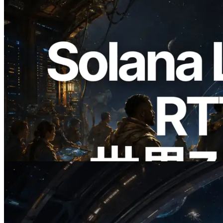
2026.08.05
ERPC、Solana Leader Slot APIを世界7
リージョンのping計測に拡張—
Validators Information APIも公開
この記事を読む