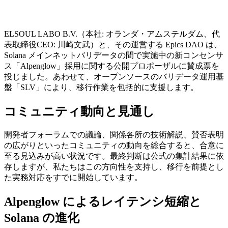
ELSOUL LABO B.V.（本社: オランダ・アムステルダム、代
表取締役CEO: 川崎文武）と、その運営する Epics DAO は、
Solana メインネットバリデータの間で実施中の新コンセンサ
ス「Alpenglow」採用に関する公開プロポーザルに賛成票を
投じました。あわせて、オープンソースのバリデータ運用基
盤「SLV」により、移行作業を包括的に支援します。
コミュニティ動向と見通し
開発者フォーラムでの議論、関係各所の技術解説、賛否表明
の広がりといったコミュニティの動向を総合すると、合意に
至る見込みが高い状況です。最終判断は公式の集計結果に依
存しますが、私たちはこの方向性を支持し、移行を前提とし
た実務対応をすでに開始しています。
Alpenglow によるレイテンシ短縮と
Solana の進化