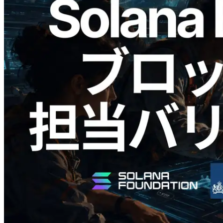
2026.05.24
Validators Solutions、Solana ブロックア
ナライザーを公開 — slot 単位のブロッ
ク生成時間と担当バリデータを視覚化
この記事を読む
さらに読み込む