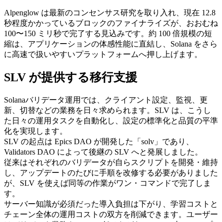
Alpenglow は最新のコンセンサス研究を取り入れ、現在 12.8
秒程度かかっているブロックのファイナライズが、おおむね
100〜150 ミリ秒で完了する見込みです。約 100 倍規模の短
縮は、アプリケーションの体感性能に直結し、Solana をさら
に高速で扱いやすいプラットフォームへ押し上げます。
SLV が提供する移行支援
Solanaバリデータ運用では、クライアント設定、監視、更
新、切替などの業務を日々求められます。SLV は、こうし
た日々の運用タスクを自動化し、設定の標準化と品質の平準
化を実現します。
SLV の起点は Epics DAO が開発した「solv」であり、
Validators DAO によって後継の SLV へと発展しました。
従来はそれぞれのバリデータが自らスクリプトを開発・維持
し、アップデートのたびに手順を改修する必要がありました
が、SLV を使えば同等の作業がワン・コマンドで完了しま
す。
サーバー知識が必須だった導入負担は下がり、学習コストと
チェーン全体の運用コストの双方を削減できます。ユーザー