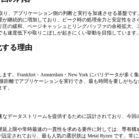
路で受け取り、アプリケーション側の判断と実行を加速させる基盤です
理が継続的に増加しており、ピーク時の処理余力と安定性をさ
リ圧の緩和、ページキャッシュとリングバッファの余裕拡大、
でも速度低下や取りこぼしが起きにくい挙動を目指しています
を強化する理由
。Frankfurt・Amsterdam・New York にバリデー
近接距離でアプリケーションを実行でき、最も時間を要しがち
ます。
速なデータストリームを提供するために設計されており、今回
遅延上限や常時最速の一貫性を求める要件に対しては、専有構
じて価格が設定されており、最も人気の選択肢は Metal Ryzen