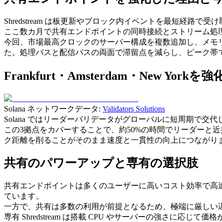
Shredstream は板更新やブロック内イベントを最短経
ここ数カ月で共有エンドポイントの同時接続とストリーム処
今回、市場最高クロックのサーバー構成を複数追加し、メモ
た。処理パスと配信パスの両面で滞留点を減らし、ピーク帯
Frankfurt・Amsterdam・New York
Solana ネットワークデータ:
Validators Solutions
Solana ではリーダーバリデータがグローバルに短周期で交代します
この3拠点をカバーすることで、約50%の時間でリーダーと
ク距離を削ることがそのまま速度と一貫性の向上につながり
共有のパワーアップと専有の選択肢
共有エンドポイントは多くのユーザーに高いコスト効率で高
ています。
一方で、共有は多数の利用が前提となるため、極端に厳しい
専有 Shredstream は搭載 CPU やサーバーの強さに応