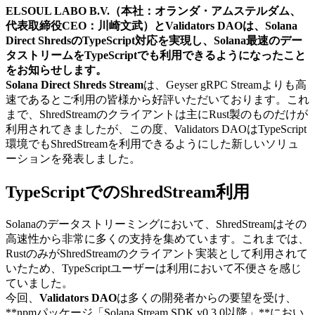
ELSOUL LABO B.V.（本社：オランダ・アムステルダム、
代表取締役CEO：川崎文武）とValidators DAOは、Solana
Direct ShredsのTypeScript対応を実現し、Solana最速のデー
タストリームをTypeScriptでも利用できるようになったこと
をお知らせします。
Solana Direct Shreds Stream
は、Geyser gRPC Streamよりも高
速であるとご利用の皆様から好評いただいております。これ
まで、ShredStreamのクライアントは主にRust製のものだけが
利用されてきましたが、この度、Validators DAOはTypeScript
環境でもShredStreamを利用できるようにした新しいソリュ
ーションを発表しました。
TypeScriptでのShredStream利用
Solanaのデータストリーミングにおいて、ShredStreamはその
高速性から非常に多くの支持を集めています。これまでは、
RustのみがShredStreamのクライアント実装として利用されて
いたため、TypeScriptユーザーは利用において不便さを感じ
ていました。
今回、
Validators DAO
は多くの開発者からの要望を受け、
**npmパッケージ「Solana Stream SDK v0.3.0以降」**におい