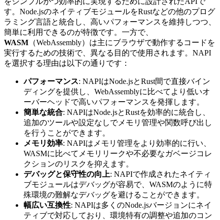
をシンプルかつ効率的に実現するために設計されたAPIで
す。Node.jsのネイティブモジュールをRustなどの他のプログ
ラミング言語と統合し、高いパフォーマンスを維持しつつ、
簡単に利用できるのが特徴です。一方で、
WASM
（WebAssembly）は主にブラウザで動作するコードを
実行するための技術で、異なる目的で使用されます。NAPI
を選択する理由は以下の通りです：
パフォーマンス
: NAPIはNode.jsとRust間で直接バイン
ディングを提供し、WebAssemblyに比べてより低いオ
ーバーヘッドで高いパフォーマンスを発揮します。
簡単な統合
: NAPIはNode.jsとRustを効率的に統合し、
追加のツールや設定なしでメモリ管理や関数呼び出し
を行うことができます。
メモリ効率
: NAPIはメモリ管理をより効率的に行い、
WASMに比べてメモリリークや不必要なガベージコレ
クションのリスクを抑えます。
デバッグと保守性の向上
: NAPIで作成されたネイティ
ブモジュールはデバッグが容易で、WASMのように特
殊環境の難解なデバッグを避けることができます。
幅広い互換性
: NAPIは多くのNode.jsバージョンにネイ
ティブで対応しており、環境特有の調整や追加のコン