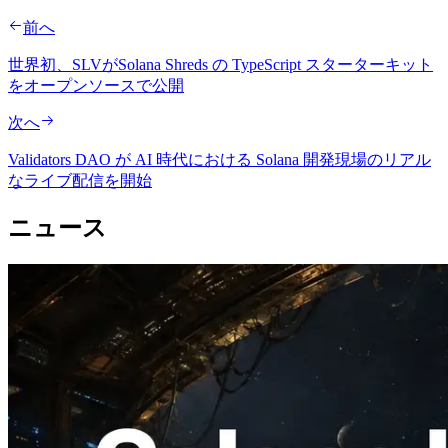
前へ
世界初、SLVがSolana Shreds の TypeScript スターターキット
をオープンソースで公開
次へ
Validators DAO が AI 時代における Solana 開発現場のリアル
なライブ配信を開始
ニュース