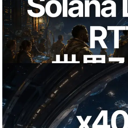
2026.08.05
ERPC、Solana Leader Slot APIを世界7
リージョンのping計測に拡張—
Validators Information APIも公開
この記事を読む