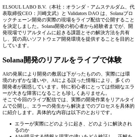
ELSOUL LABO B.V.（本社：オランダ・アムステルダム、代
表取締役CEO：川崎文武）と Validators DAO は、Solanaブロ
ックチェーン開発の実際の現場をライブ配信で公開すること
を決定しました。Solana開発の初心者から経験者までが、開
発現場でリアルタイムに起きる課題とその解決方法を共有
し、質の高いソフトウェア開発環境を提供することを目的と
しています。
Solana開発のリアルをライブで体験
AIの発展により開発の敷居は下がったものの、実際には環
境のわずかな違いや、AIによる誤った情報により、多くの
開発者が困惑しています。特に初心者にとっては些細なエラ
ーが大きな障害になることも珍しくありません。
そこで今回のライブ配信では、実際の開発作業をリアルタイ
ムで公開し、エラーの発生から解決までのプロセスを具体的
に紹介します。具体的な内容は以下のとおりです。
エラーが実際にどのように起き、どのように解決され
るのか
AIが提示する情報と現実の違いをどう検証し、正解を