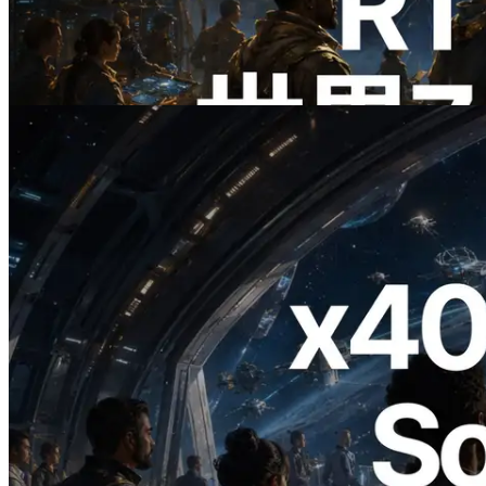
リージョンのping計測に拡張—
Validators Information APIも公開
この記事を読む
2026.07.04
ERPC、x402 決済対応の Solana RPC を
公開 — AI エージェントが必要な API
にその場で支払う時代の幕開け