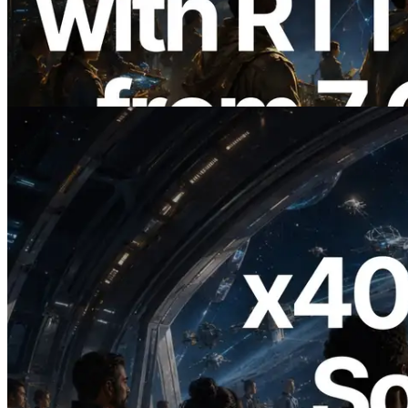
API dengan Pengukuran Ping dari 7
Region Global — Validators Information
API Juga Diluncurkan
Baca artikel ini
2026.07.04
ERPC Meluncurkan Solana RPC
Berbasis x402 — Era AI Agent