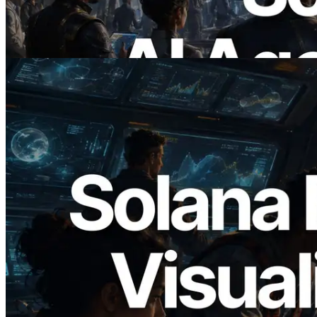
Membayar API yang Dibutuhkan Secara
On Demand
Baca artikel ini
2026.05.24
Validators Solutions Meluncurkan Solana
Block Analyzer — Memvisualisasikan
Waktu Produksi Blok per Slot dan
Validator yang Ditugaskan