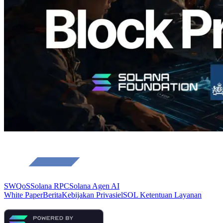
Baca artikel ini
Muat lagi
SWQoS
Solana RPC
Solana Agen AI
White Paper
Berita
Kebijakan Privasi
elSOL Ketentuan Layanan