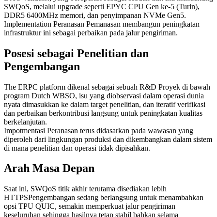
SWQoS, melalui upgrade seperti EPYC CPU Gen ke-5 (Turin),
DDR5 6400MHz memori, dan penyimpanan NVMe Gen5.
Implementation Peranasan Pemanasan membangun peningkatan
infrastruktur ini sebagai perbaikan pada jalur pengiriman.
Posesi sebagai Penelitian dan
Pengembangan
The ERPC platform dikenal sebagai sebuah R&D Proyek di bawah
program Dutch WBSO, isu yang diobservasi dalam operasi dunia
nyata dimasukkan ke dalam target penelitian, dan iteratif verifikasi
dan perbaikan berkontribusi langsung untuk peningkatan kualitas
berkelanjutan.
Impotmentasi Peranasan terus didasarkan pada wawasan yang
diperoleh dari lingkungan produksi dan dikembangkan dalam sistem
di mana penelitian dan operasi tidak dipisahkan.
Arah Masa Depan
Saat ini, SWQoS titik akhir terutama disediakan lebih
HTTPSPengembangan sedang berlangsung untuk menambahkan
opsi TPU QUIC, semakin memperkuat jalur pengiriman
keseluruhan sehingga hasilnya tetap stabil bahkan selama