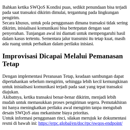
Bahkan ketika SWQoS Kondisi puas, sedikit penundaan bisa terjadi
pada saat transaksi dikirim dimulai, tergantung pada lingkungan
pengirim.
Secara khusus, untuk pola penggunaan dimana transaksi tidak sering
dikirim, inisialisasi komunikasi bisa bertepatan dengan saat
penyerahan. Tunjangan awal ini diamati untuk mempengaruhi hasil
dalam kasus tertentu. Sementara jalur transmisi itu tetap kuat, masih
ada ruang untuk perbaikan dalam perilaku inisiasi.
Improvisasi Dicapai Melalui Pemanasan
Tetap
Dengan implementasi Peranasan Tetap, keadaan sambungan dapat
dipertahankan sebelum mengirim, sehingga lebih kecil kemungkinan
untuk inisialisasi komunikasi terjadi pada saat yang tepat transaksi
diajukan.
Akibatnya, ketika transaksi benar-benar dikirim, menjadi lebih
mudah untuk memasukkan proses pengiriman segera. Pemutakhiran
ini hanya meningkatkan perilaku awal mengirim tanpa mengubah
desain SWQoS atau mekanisme biaya prioritas.
Untuk informasi penggunaan rinci, silakan merujuk ke dokumentasi
resmi di bawah ini:
https://erpc.global/en/doc/rpc/swqos-endpoint/