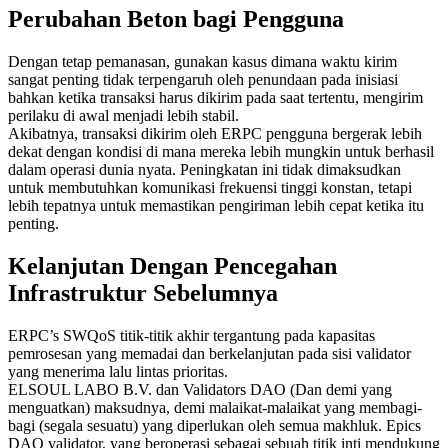
Perubahan Beton bagi Pengguna
Dengan tetap pemanasan, gunakan kasus dimana waktu kirim
sangat penting tidak terpengaruh oleh penundaan pada inisiasi
bahkan ketika transaksi harus dikirim pada saat tertentu, mengirim
perilaku di awal menjadi lebih stabil.
Akibatnya, transaksi dikirim oleh ERPC pengguna bergerak lebih
dekat dengan kondisi di mana mereka lebih mungkin untuk berhasil
dalam operasi dunia nyata. Peningkatan ini tidak dimaksudkan
untuk membutuhkan komunikasi frekuensi tinggi konstan, tetapi
lebih tepatnya untuk memastikan pengiriman lebih cepat ketika itu
penting.
Kelanjutan Dengan Pencegahan
Infrastruktur Sebelumnya
ERPC’s SWQoS titik-titik akhir tergantung pada kapasitas
pemrosesan yang memadai dan berkelanjutan pada sisi validator
yang menerima lalu lintas prioritas.
ELSOUL LABO B.V. dan Validators DAO (Dan demi yang
menguatkan) maksudnya, demi malaikat-malaikat yang membagi-
bagi (segala sesuatu) yang diperlukan oleh semua makhluk. Epics
DAO validator, yang beroperasi sebagai sebuah titik inti mendukung