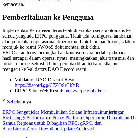
kemacetan.
Pemberitahuan ke Pengguna
Implementasi Pemanasan terus telah diterapkan secara otomatis ke
semua yang ada ERPC pengguna. Tidak ada konfigurasi tambahan
atau perubahan operasional diperlukan. Untuk rincian teknis, silakan
merujuk ke resmi SWQoS dokumentasi titik akhir.
ERPC akan terus meningkatkan kondisi secara bertahap dimana
hasil tercapai dalam operasi nyata, meningkatkan jalur transmisi dan
infrastruktur eksekusi. Untuk pemutakhiran terbaru, silakan
mengacu ke Validators DAO Decord resmi.
Validators DAO Discord Resmi:
https://discord.gg/C7ZQSrCkYR
ERPC Situs Web Resmi:
https://erpc.global/en
Sebelumnya
ERPC Sangat jelas Membuktikan Solana Infrastruktur jaringan.
Rust Tinggi Performance Proxy Platform Diperbarui, Dikerahkan Di
Semua Regions untuk Dibagikan RPC, gRPC, dan
ShredstreamZero- Downtime Update Achieved