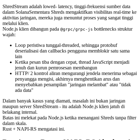
ShredStream adalah lowed- latency, tinggi-frekuensi sumber data
dalam SolanaSementara Shreds mengaktifkan visibilitas real-time ke
aktivitas jaringan, mereka juga menuntut proses yang sangat tinggi
melalui klien.
Node.js klien dibangun pada
bottlenecks struktur
@grpc/grpc-js
wajah:
Loop peristiwa tunggal-threaded, sehingga protobuf
deserialisasi dan callbacks pengguna memblokir satu sama
lain
Ketika pesan tiba dengan cepat, thread JavaScript menjadi
jenuh dan kurun pemrosesan membangun
HTTP/ 2 kontrol aliran mengurangi jendela menerima sebagai
penyangga mengisi, akhirnya menghentikan arus dan
menyebabkan penampilan "jaringan melambat" atau "tidak
ada data"
Dalam banyak kasus yang diamati, masalah ini bukan jaringan
maupun server ShredStream - itu adalah Node.js klien jatuh di
belakang internal.
Batas ini melekat pada Node.js ketika menangani Shreds tanpa filter
dalam skala.
Rust + NAPI-RS mengatasi ini.