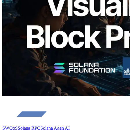
Block Analyzer — Memvisualisasikan
Waktu Produksi Blok per Slot dan
Validator yang Ditugaskan
Baca artikel ini
Muat lagi
SWQoS
Solana RPC
Solana Agen AI