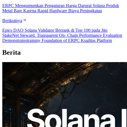
ERPC Mengumumkan Pengaturan Harga Darurat Solana Produk
Metal Bare Karena Rapid Hardware Biaya Peningkatan
Berikutnya
Epics DAO Solana Validator Berrank di Top 100 pada Jito
StakeNet Steward. Transparent On- Chain Performance Evaluation
Demonstrainstrainmy Foundation of ERPC Kualitas Platform
Berita