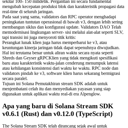
sekitar 100- 150 milidetik. Pergantian ini secara fundamental
mengubah kecepatan produksi blok dan karakteristik propagasi data
real-time di seluruh jaringan.
Pada saat yang sama, validators dan RPC operator menghadapi
peningkatan tuntutan operasional di bawah v3, dengan lebih sering
membangun siklus dan konfigurasi update. Validators DAO Telah
memodernisasi lingkungan server- sisi melalui alat-alat seperti SLV,
tapi transisi ini juga menyoroti titik kritis:
Perangkat lunak klien juga harus memperbarui ke v3, atau
keuntungan kinerja jaringan tidak dapat sepenuhnya diwujudkan.
Hal ini terutama benar untuk aliran waktu secara nyata seperti
Shreds dan Geyser gRPCKlien yang tidak mengikuti spesifikasi
baru atau karakteristik waktu-jalan cenderung menumpuk latensi
atau kehilangan konsistensi dari waktu ke waktu. RPC node dan
validators pindah ke v3, software klien harus sekarang bermigrasi
secara paralel.
Tujuan ini Solana Pemutakhiran stream SDK adalah untuk
menjembatani celah itu dan menyediakan yayasan yang siap
digunakan untuk aplikasi waktu real-di era Alpenglow.
Apa yang baru di Solana Stream SDK
v0.6.1 (Rust) dan v0.12.0 (TypeScript)
The Solana Stream SDK telah dirancang sejak awal untuk