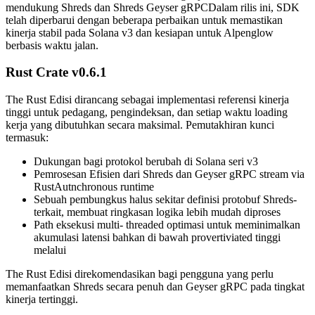
mendukung Shreds dan Shreds Geyser gRPCDalam rilis ini, SDK
telah diperbarui dengan beberapa perbaikan untuk memastikan
kinerja stabil pada Solana v3 dan kesiapan untuk Alpenglow
berbasis waktu jalan.
Rust Crate v0.6.1
The Rust Edisi dirancang sebagai implementasi referensi kinerja
tinggi untuk pedagang, pengindeksan, dan setiap waktu loading
kerja yang dibutuhkan secara maksimal. Pemutakhiran kunci
termasuk:
Dukungan bagi protokol berubah di Solana seri v3
Pemrosesan Efisien dari Shreds dan Geyser gRPC stream via
RustAutnchronous runtime
Sebuah pembungkus halus sekitar definisi protobuf Shreds-
terkait, membuat ringkasan logika lebih mudah diproses
Path eksekusi multi- threaded optimasi untuk meminimalkan
akumulasi latensi bahkan di bawah provertiviated tinggi
melalui
The Rust Edisi direkomendasikan bagi pengguna yang perlu
memanfaatkan Shreds secara penuh dan Geyser gRPC pada tingkat
kinerja tertinggi.