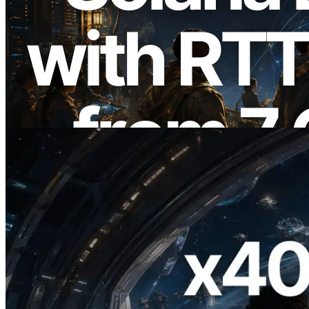
2026.08.05
ERPC Memperluas Solana Leader Slot
API dengan Pengukuran Ping dari 7
Region Global — Validators Information
API Juga Diluncurkan
Baca artikel ini
2026.07.04