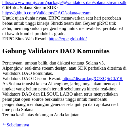
https://www.npmjs.com/package/@validators-dao/solana-stream-sdk
GitHub - Solana Stream SDK:
https://github.com/ValidatorsDAO/solana-stream
Untuk ujian dunia nyata, ERPC menawarkan satu hari percobaan
bebas untuk tinggi kinerja ShredStream dan Geyser gRPC titik
akhir, memungkinkan pengembang untuk memvalidasi perilaku v3
di bawah kondisi produksi - grade.
ERPC Situs Web Resmi:
https://erpc.global/id/
Gabung Validators DAO Komunitas
Pertanyaan, umpan balik, dan diskusi tentang Solana v3,
Alpenglow, real-time stream design, atau SDK perbaikan diterima di
Validators DAO komunitas.
Validators DAO Discord Resmi:
https://discord.gg/C7ZQSrCkYR
As Solana transisi ke era Alpenglow, jaringannya akan mencapai
tingkat yang belum pernah terjadi sebelumnya kinerja real-time.
Validators DAO dan ELSOUL LABO akan terus menyediakan
perangkat open-source berkualitas tinggi untuk membantu
pengembang membangun generasi selanjutnya dari aplikasi real-
time pada Solana.
Terima kasih atas dukungan Anda lanjutan.
Sebelumnya