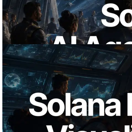
ERPC Meluncurkan Solana RPC
Berbasis x402 — Era AI Agent
Membayar API yang Dibutuhkan Secara
On Demand
Baca artikel ini
2026.05.24
Validators Solutions Meluncurkan Solana