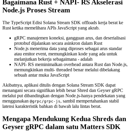
Bagaimana Rust + NAPI- RS Akselerasi
Node.js Proses Stream
The TypeScript Edisi Solana Stream SDK offloads kerja berat ke
Rust ketika memelihara APIs JavaScript yang akrab.
gRPC manajemen koneksi, gangguan arus, dan deserialisasi
protobuf dijalankan secara asinkron dalam Rust
Node.js menerima data yang diproses sebagai arus standar
atau emitor event, memungkinkan kode yang ada untuk
melanjutkan bekerja sebagaimana - adalah
NAPI- RS meminimalkan overhead antara Rust dan Node.js,
memungkinkan multi- threaded benar melalui dibelakang
sebuah antar muka JavaScript
Akibatnya, aplikasi ditulis dengan Solana Stream SDK dapat
menangani secara signifikan lebih besar Shred dan Geyser gRPC
melalui put dibandingkan dengan Node.js-hanya pendekatan yang
menggunakan
, sambil mempertahankan stabil
@grpc/grpc-js
latensi karakteristik bahkan di bawah lalu lintas berat.
Mengapa Mendukung Kedua Shreds dan
Geyser gRPC dalam satu Matters SDK