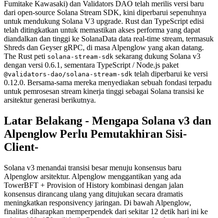
Fumitake Kawasaki) dan Validators DAO telah merilis versi baru
dari open-source Solana Stream SDK, kini diperbarui sepenuhnya
untuk mendukung Solana V3 upgrade. Rust dan TypeScript edisi
telah ditingkatkan untuk memastikan akses performa yang dapat
diandalkan dan tinggi ke SolanaData data real-time stream, termasuk
Shreds dan Geyser gRPC, di masa Alpenglow yang akan datang.
The Rust peti
sekarang dukung Solana v3
solana-stream-sdk
dengan versi 0.6.1, sementara TypeScript / Node.js paket
telah diperbarui ke versi
@validators-dao/solana-stream-sdk
0.12.0. Bersama-sama mereka menyediakan sebuah fondasi terpadu
untuk pemrosesan stream kinerja tinggi sebagai Solana transisi ke
arsitektur generasi berikutnya.
Latar Belakang - Mengapa Solana v3 dan
Alpenglow Perlu Pemutakhiran Sisi-
Client-
Solana v3 menandai transisi besar menuju konsensus baru
Alpenglow arsitektur. Alpenglow menggantikan yang ada
TowerBFT + Provision of History kombinasi dengan jalan
konsensus dirancang ulang yang ditujukan secara dramatis
meningkatkan responsivency jaringan. Di bawah Alpenglow,
finalitas diharapkan memperpendek dari sekitar 12 detik hari ini ke