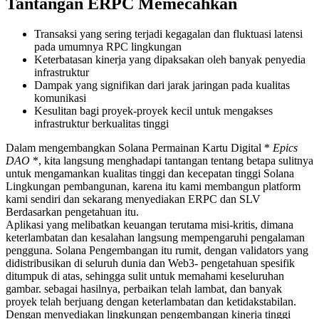
Tantangan ERPC Memecahkan
Transaksi yang sering terjadi kegagalan dan fluktuasi latensi
pada umumnya RPC lingkungan
Keterbatasan kinerja yang dipaksakan oleh banyak penyedia
infrastruktur
Dampak yang signifikan dari jarak jaringan pada kualitas
komunikasi
Kesulitan bagi proyek-proyek kecil untuk mengakses
infrastruktur berkualitas tinggi
Dalam mengembangkan Solana Permainan Kartu Digital *
Epics
DAO
*, kita langsung menghadapi tantangan tentang betapa sulitnya
untuk mengamankan kualitas tinggi dan kecepatan tinggi Solana
Lingkungan pembangunan, karena itu kami membangun platform
kami sendiri dan sekarang menyediakan ERPC dan SLV
Berdasarkan pengetahuan itu.
Aplikasi yang melibatkan keuangan terutama misi-kritis, dimana
keterlambatan dan kesalahan langsung mempengaruhi pengalaman
pengguna. Solana Pengembangan itu rumit, dengan validators yang
didistribusikan di seluruh dunia dan Web3- pengetahuan spesifik
ditumpuk di atas, sehingga sulit untuk memahami keseluruhan
gambar. sebagai hasilnya, perbaikan telah lambat, dan banyak
proyek telah berjuang dengan keterlambatan dan ketidakstabilan.
Dengan menyediakan lingkungan pengembangan kinerja tinggi