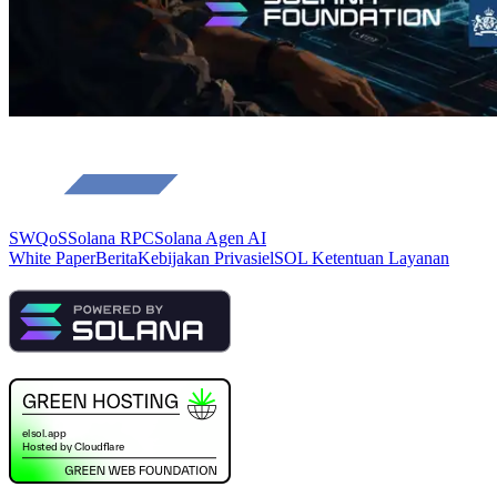
SWQoS
Solana RPC
Solana Agen AI
White Paper
Berita
Kebijakan Privasi
elSOL Ketentuan Layanan