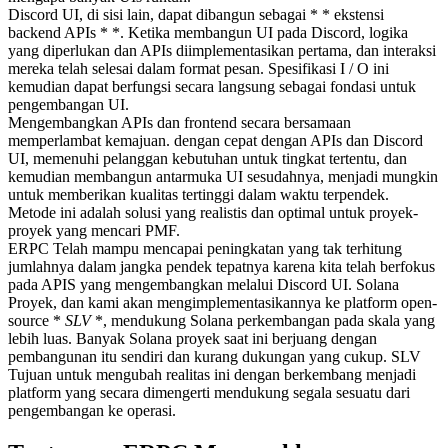
Discord UI, di sisi lain, dapat dibangun sebagai * * ekstensi
backend APIs * *. Ketika membangun UI pada Discord, logika
yang diperlukan dan APIs diimplementasikan pertama, dan interaksi
mereka telah selesai dalam format pesan. Spesifikasi I / O ini
kemudian dapat berfungsi secara langsung sebagai fondasi untuk
pengembangan UI.
Mengembangkan APIs dan frontend secara bersamaan
memperlambat kemajuan. dengan cepat dengan APIs dan Discord
UI, memenuhi pelanggan kebutuhan untuk tingkat tertentu, dan
kemudian membangun antarmuka UI sesudahnya, menjadi mungkin
untuk memberikan kualitas tertinggi dalam waktu terpendek.
Metode ini adalah solusi yang realistis dan optimal untuk proyek-
proyek yang mencari PMF.
ERPC Telah mampu mencapai peningkatan yang tak terhitung
jumlahnya dalam jangka pendek tepatnya karena kita telah berfokus
pada APIS yang mengembangkan melalui Discord UI. Solana
Proyek, dan kami akan mengimplementasikannya ke platform open-
source *
SLV
*, mendukung Solana perkembangan pada skala yang
lebih luas. Banyak Solana proyek saat ini berjuang dengan
pembangunan itu sendiri dan kurang dukungan yang cukup. SLV
Tujuan untuk mengubah realitas ini dengan berkembang menjadi
platform yang secara dimengerti mendukung segala sesuatu dari
pengembangan ke operasi.