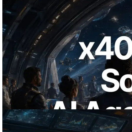
2026.07.04
ERPC Meluncurkan Solana RPC
Berbasis x402 — Era AI Agent
Membayar API yang Dibutuhkan Secara
On Demand
Baca artikel ini