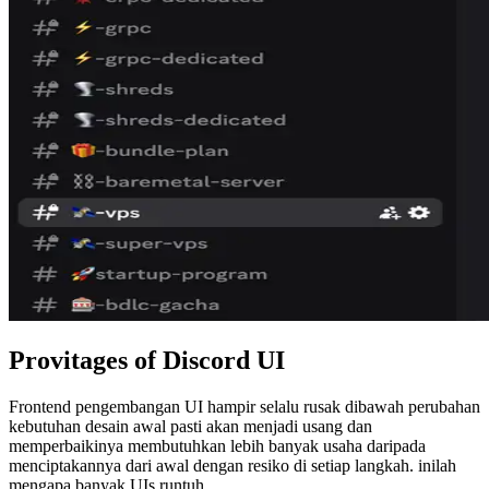
Provitages of Discord UI
Frontend pengembangan UI hampir selalu rusak dibawah perubahan
kebutuhan desain awal pasti akan menjadi usang dan
memperbaikinya membutuhkan lebih banyak usaha daripada
menciptakannya dari awal dengan resiko di setiap langkah. inilah
mengapa banyak UIs runtuh.