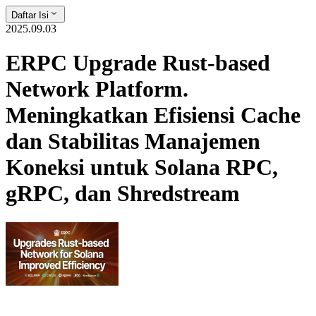
Daftar Isi
2025.09.03
ERPC Upgrade Rust-based
Network Platform.
Meningkatkan Efisiensi Cache
dan Stabilitas Manajemen
Koneksi untuk Solana RPC,
gRPC, dan Shredstream