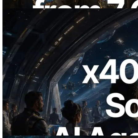
Baca artikel ini
2026.07.04
ERPC Meluncurkan Solana RPC
Berbasis x402 — Era AI Agent
Membayar API yang Dibutuhkan Secara
On Demand
Baca artikel ini