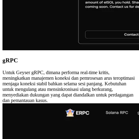
gRPC
Untuk Geyser gRPC, dimana performa real-time kritis,
meningkatkan manajemen koneksi dan pemrosesan arus teroptimasi
menjaga koneksi stabil bahkan selama sesi panjang. Kebutuhan
untuk mengulang atau mensinkronisasi ulang berkurang,
menyediakan dukungan yang dapat diandalkan untuk perdagangan
dan pemantauan kasus.