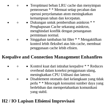
Teroptimasi beban LRU cache dan menyimpan
pemrosesan * * Memuat setiap pecahan dan
operasi penyelamatan atom meningkatkan
kemampuan tahan dan kecepatan.
Dukungan untuk pembersihan asinkron * *
Penghapusan Cache sekarang asinkron,
menghindari konflik dengan penanganan
permintaan normal.
Singgahan tambahan hit filter * * Mengaktifkan
kontrol lebih fleksibel atas hits cache, membuat
penggunaan cache lebih efisien.
Keepalive and Connection Management Enhanfires
Kontrol kuat dari istirahat keepalive * * Reduces
overhead dalam koneksi penggunaan ulang,
meningkatkan CPU Utilisasi dan latensi.
Disablement otomatis dari kelangkaan yang tidak
perlu * * Mencegah konsumsi sumber daya yang
berlebihan dan mempertahankan komunikasi
yang stabil.
H2 / IO Lapisan Efisiensi Improvisasi