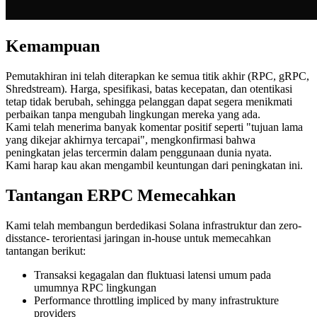
Kemampuan
Pemutakhiran ini telah diterapkan ke semua titik akhir (RPC, gRPC,
Shredstream). Harga, spesifikasi, batas kecepatan, dan otentikasi
tetap tidak berubah, sehingga pelanggan dapat segera menikmati
perbaikan tanpa mengubah lingkungan mereka yang ada.
Kami telah menerima banyak komentar positif seperti "tujuan lama
yang dikejar akhirnya tercapai", mengkonfirmasi bahwa
peningkatan jelas tercermin dalam penggunaan dunia nyata.
Kami harap kau akan mengambil keuntungan dari peningkatan ini.
Tantangan ERPC Memecahkan
Kami telah membangun berdedikasi Solana infrastruktur dan zero-
disstance- terorientasi jaringan in-house untuk memecahkan
tantangan berikut:
Transaksi kegagalan dan fluktuasi latensi umum pada
umumnya RPC lingkungan
Performance throttling impliced by many infrastrukture
providers