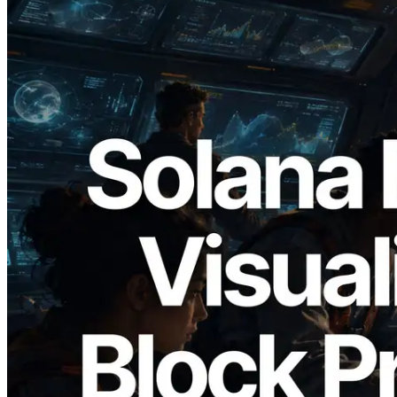
2026.05.24
Validators Solutions Meluncurkan Solana
Block Analyzer — Memvisualisasikan
Waktu Produksi Blok per Slot dan
Validator yang Ditugaskan
Baca artikel ini
Muat lagi